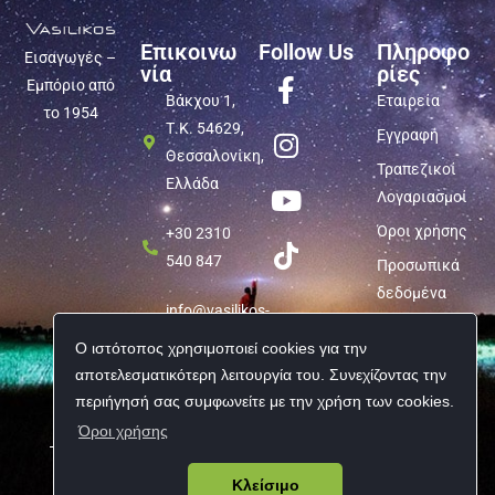
Επικοινω
Follow Us
Πληροφο
Εισαγωγές –
νία
ρίες
Εμπόριο από
Βάκχου 1,
Εταιρεία
το 1954
Τ.Κ. 54629,
Εγγραφή
Θεσσαλονίκη,
Τραπεζικοί
Ελλάδα
Λογαριασμοί
Όροι χρήσης
+30 2310
540 847
Προσωπικά
δεδομένα
info@vasilikos-
import.gr
Ο ιστότοπος χρησιμοποιεί cookies για την
αποτελεσματικότερη λειτουργία του. Συνεχίζοντας την
περιήγησή σας συμφωνείτε με την χρήση των cookies.
Όροι χρήσης
Copyright © 2026 Vasilikos Import | All rights reserved
Κλείσιμο