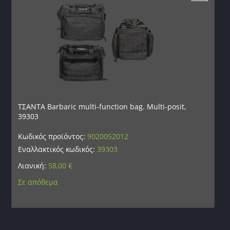
ΤΣΑΝΤΑ Barbaric multi-function bag. Multi-posit,
39303
Κωδικός προϊόντος:
9020052012
Εναλλακτικός κωδικός:
39303
Λιανική:
58,00
€
Σε απόθεμα