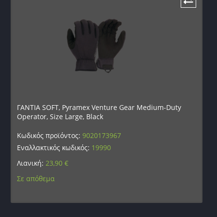
ΓΑΝΤΙΑ SOFT, Pyramex Venture Gear Medium-Duty
Operator, Size Large, Black
Κωδικός προϊόντος:
9020173967
Εναλλακτικός κωδικός:
19990
Λιανική:
23,90
€
Σε απόθεμα