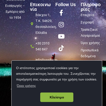
Επικοινω
Follow Us
Πληροφο
Εισαγωγές –
νία
ρίες
Εμπόριο από
Βάκχου 1,
Εταιρεία
το 1954
Τ.Κ. 54629,
Εγγραφή
Θεσσαλονίκη,
Τραπεζικοί
Ελλάδα
Λογαριασμοί
Όροι χρήσης
+30 2310
540 847
Προσωπικά
δεδομένα
info@vasilikos-
import.gr
Ο ιστότοπος χρησιμοποιεί cookies για την
αποτελεσματικότερη λειτουργία του. Συνεχίζοντας την
περιήγησή σας συμφωνείτε με την χρήση των cookies.
Όροι χρήσης
Copyright © 2026 Vasilikos Import | All rights reserved
Κλείσιμο