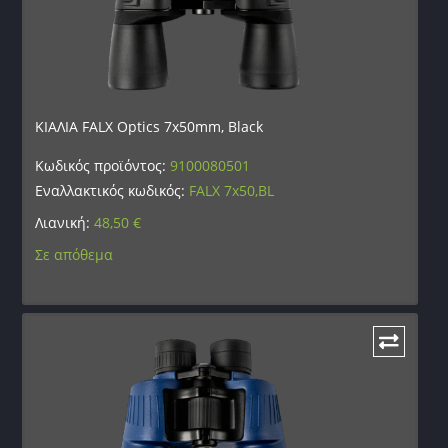
ΚΙΑΛΙΑ FALX Optics 7x50mm, Black
Κωδικός προϊόντος:
9100080501
Εναλλακτικός κωδικός:
FALX 7x50,BL
Λιανική:
48,50
€
Σε απόθεμα