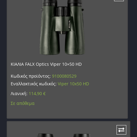
ΚΙΑΛΙΑ FALX Optics Viper 10×50 HD
Κωδικός προϊόντος:
9100080529
Εναλλακτικός κωδικός:
Viper 10x50 HD
Λιανική:
114,90
€
Σε απόθεμα