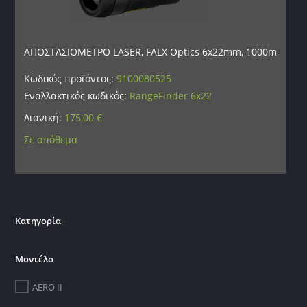
ΑΠΟΣΤΑΣΙΟΜΕΤΡΟ LASER, FALX Optics 6x22mm, 1000m
Κωδικός προϊόντος:
9100080525
Εναλλακτικός κωδικός:
RangeFinder 6x22
Λιανική:
175,00
€
Σε απόθεμα
Κατηγορία
Μοντέλο
AERO II