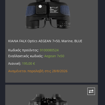
ΚΙΑΛΙΑ FALX Optics AEGEAN 7×50, Marine, BLUE
Κωδικός προϊόντος:
9100080524
Εναλλακτικός κωδικός:
Aegean 7x50
Λιανική:
195,00
€
Αναμένεται παραλαβή στις 28/8/2026