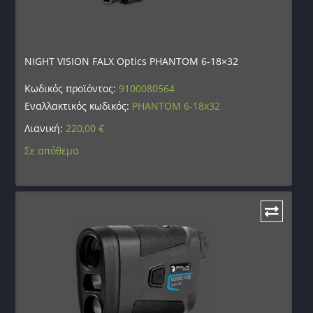
NIGHT VISION FALX Optics PHANTOM 6-18×32
Κωδικός προϊόντος:
9100080564
Εναλλακτικός κωδικός:
PHANTOM 6-18x32
Λιανική:
220,00
€
Σε απόθεμα