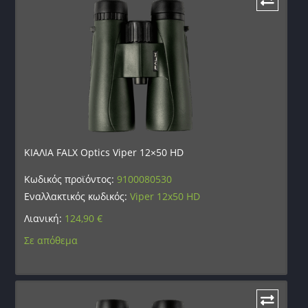
ΚΙΑΛΙΑ FALX Optics Viper 12×50 HD
Κωδικός προϊόντος:
9100080530
Εναλλακτικός κωδικός:
Viper 12x50 HD
Λιανική:
124,90
€
Σε απόθεμα