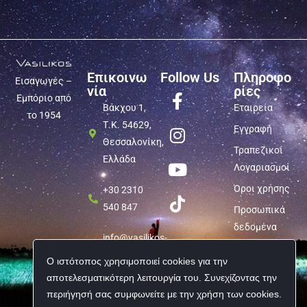
Επικοινω
Follow Us
Πληροφο
Εισαγωγές –
νία
ρίες
Εμπόριο από
Βάκχου 1,
Εταιρεία
το 1954
Τ.Κ. 54629,
Εγγραφή
Θεσσαλονίκη,
Τραπεζικοί
Ελλάδα
Λογαριασμοί
Όροι χρήσης
+30 2310
540 847
Προσωπικά
δεδομένα
info@vasilikos-
import.gr
Ο ιστότοπος χρησιμοποιεί cookies για την
αποτελεσματικότερη λειτουργία του. Συνεχίζοντας την
περιήγησή σας συμφωνείτε με την χρήση των cookies.