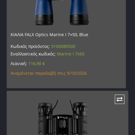
ΚΙΑΛΙΑ FALX Optics Marine I 7×50, Blue
Κωδικός προϊόντος:
9100080500
Εναλλακτικός κωδικός:
Marine I 7x50
Λιανική:
116,90
€
Αναμένεται παραλαβή στις 9/10/2026