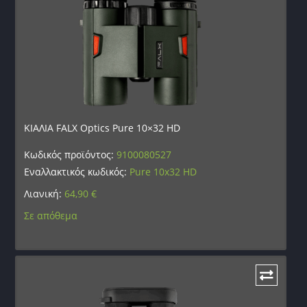
ΚΙΑΛΙΑ FALX Optics Pure 10×32 HD
Κωδικός προϊόντος:
9100080527
Εναλλακτικός κωδικός:
Pure 10x32 HD
Λιανική:
64,90
€
Σε απόθεμα