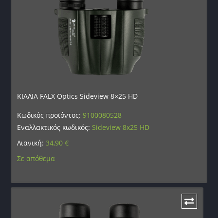
ΚΙΑΛΙΑ FALX Optics Sideview 8×25 HD
Κωδικός προϊόντος:
9100080528
Εναλλακτικός κωδικός:
Sideview 8x25 HD
Λιανική:
34,90
€
Σε απόθεμα