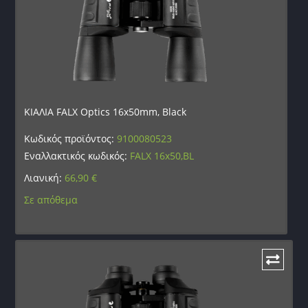
ΚΙΑΛΙΑ FALX Optics 16x50mm, Black
Κωδικός προϊόντος:
9100080523
Εναλλακτικός κωδικός:
FALX 16x50,BL
Λιανική:
66,90
€
Σε απόθεμα