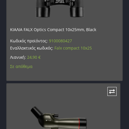
ΚΙΑΛΙΑ FALX Optics Compact 10x25mm, Black
Κωδικός προϊόντος:
9100080427
Εναλλακτικός κωδικός:
Falx compact 10x25
Λιανική:
24,90
€
Σε απόθεμα