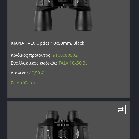
ΚΙΑΛΙΑ FALX Optics 10x50mm, Black
Κωδικός προϊόντος:
9100080502
Εναλλακτικός κωδικός:
FALX 10x50,BL
Λιανική:
49,50
€
Σε απόθεμα