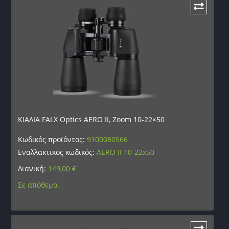
ΚΙΑΛΙΑ FALX Optics AERO II, Zoom 10-22×50
Κωδικός προϊόντος:
9100080566
Εναλλακτικός κωδικός:
AERO II 10-22x50
Λιανική:
149,00
€
Σε απόθεμα