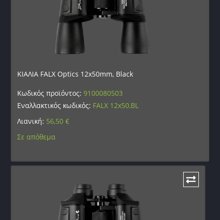
ΚΙΑΛΙΑ FALX Optics 12x50mm, Black
Κωδικός προϊόντος:
9100080503
Εναλλακτικός κωδικός:
FALX 12x50,BL
Λιανική:
56,50
€
Σε απόθεμα