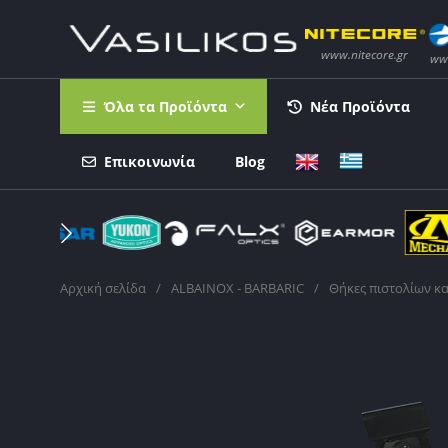
Όλα τα Προϊόντα
Νέα Προϊόντα
Επικοινωνία
Blog
Αρχική σελίδα
/
ALBAINOX - BARBARIC
/
Θήκες πιστολίων κ