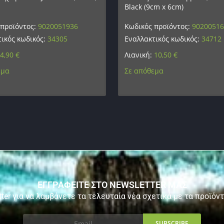
Black (9cm x 6cm)
 προϊόντος:
9020051936
Κωδικός προϊόντος:
9020051
ικός κωδικός:
34305
Εναλλακτικός κωδικός:
34712
4,90
€
Λιανική:
10,50
€
εμα
Σε απόθεμα
ΕΓΓΡΑΦΕΙΤΕ ΣΤΟ NEWSLETTER ΜΑΣ
ter για να λαμβάνετε τα τελευταία νέα σχετικά με τα προϊόν