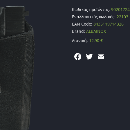
Κωδικός προϊόντος:
90201724
Εναλλακτικός κωδικός:
22103
EAN Code:
8435119714326
Brand:
ALBAINOX
Λιανική:
12,90
€
F
T
E
a
w
m
c
itt
ai
e
er
l
b
o
o
k