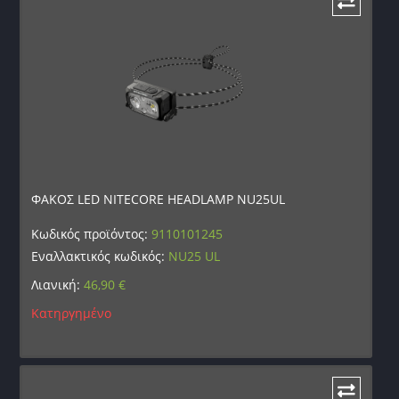
ΦΑΚΟΣ LED NITECORE HEADLAMP NU25UL
Κωδικός προϊόντος:
9110101245
Εναλλακτικός κωδικός:
NU25 UL
Λιανική:
46,90
€
Κατηργημένο