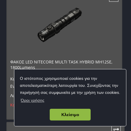
ΦΑΚΟΣ LED NITECORE MULTI TASK HYBRID MH12SE,
1800Lumens
Ο ιστότοπος χρησιμοποιεί cookies για την
Κωδικός προϊόντος:
9110101237
αποτελεσματικότερη λειτουργία του. Συνεχίζοντας την
Εναλλακτικός κωδικός:
MH12SE
περιήγησή σας συμφωνείτε με την χρήση των cookies.
Λιανική:
129,90
€
Όροι χρήσης
Κατηργημένο
Κλείσιμο