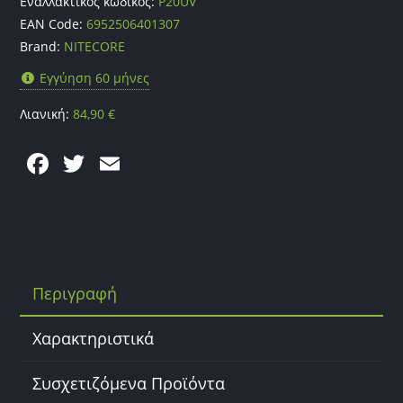
Εναλλακτικός κωδικός:
P20UV
EAN Code:
6952506401307
Brand:
NITECORE
Εγγύηση 60 μήνες
Λιανική:
84,90
€
F
T
E
a
w
m
c
itt
ai
e
er
l
b
Περιγραφή
o
o
Χαρακτηριστικά
k
Συσχετιζόμενα Προϊόντα