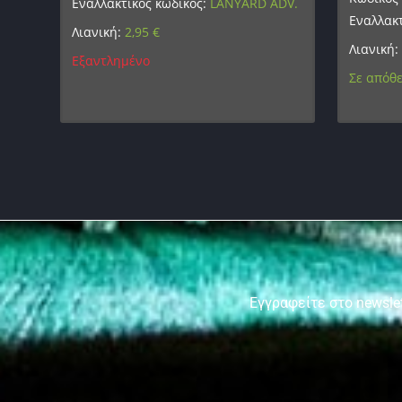
Εναλλακτικός κωδικός:
LANYARD ADV.
Εναλλακτ
Λιανική:
2,95
€
Λιανική:
Εξαντλημένο
Σε απόθ
Εγγραφείτε στο newslet