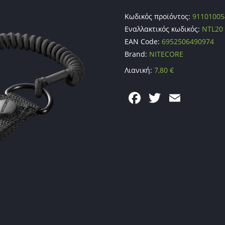
Κωδικός προϊόντος:
91101005
Εναλλακτικός κωδικός:
NTL20
EAN Code:
6952506490974
Brand:
NITECORE
Λιανική:
7,80
€
F
T
E
a
w
m
c
itt
ai
e
er
l
b
o
o
k