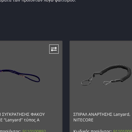
 ΣΥΓΚΡΑΤΗΣΗΣ ΦΑΚΟΥ
ΣΠΙΡΑΛ ΑΝΑΡΤΗΣΗΣ Lanyard,
E “Lanyard” τύπος Α
NITECORE
 προϊόντος:
9110100892
Κωδικός προϊόντος:
9110100