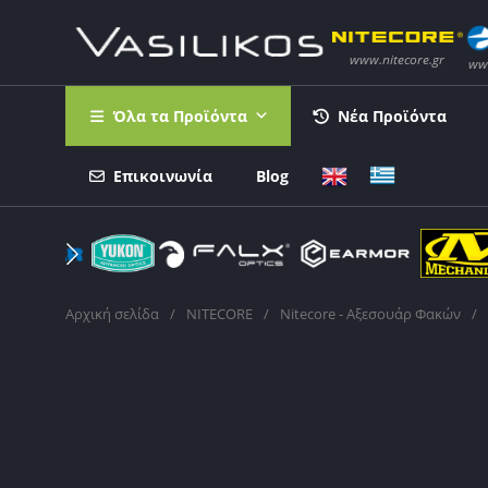
Όλα τα Προϊόντα
Νέα Προϊόντα
Επικοινωνία
Blog
Αρχική σελίδα
/
NITECORE
/
Nitecore - Αξεσουάρ Φακών
/