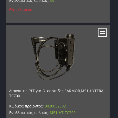
Εναλλακτικός κωδικός:
S31
Εξαντλημένο
Διακόπτης PTT για Ωτοασπίδες EARMOR,M51-HYTERA,
TC700
Κωδικός προϊόντος:
9020052392
Εναλλακτικός κωδικός:
M51-HT-TC700