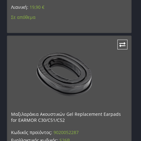
Λιανική:
19,90
€
Σε απόθεμα
Μαξιλαράκια Ακουστικών Gel Replacement Earpads
for EARMOR C30/C51/C52
Κωδικός προϊόντος:
9020052287
Εναλλακτικός κωδικός:
S26B