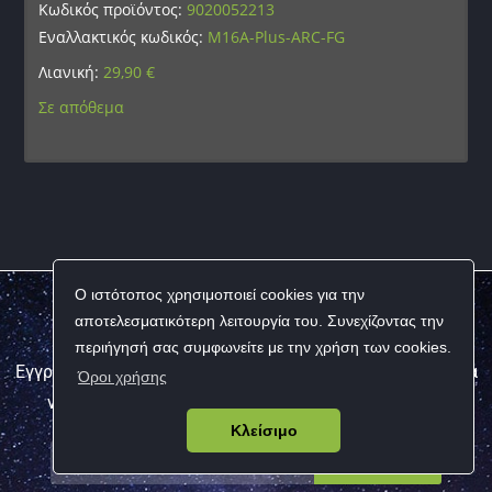
Κωδικός προϊόντος:
9020052213
Εναλλακτικός κωδικός:
M16A-Plus-ARC-FG
Λιανική:
29,90
€
Σε απόθεμα
Ο ιστότοπος χρησιμοποιεί cookies για την
αποτελεσματικότερη λειτουργία του. Συνεχίζοντας την
ΕΓΓΡΑΦΕΙΤΕ ΣΤΟ NEWSLETTER ΜΑΣ
περιήγησή σας συμφωνείτε με την χρήση των cookies.
Εγγραφείτε στο newsletter για να λαμβάνετε τα τελευταία
Όροι χρήσης
νέα σχετικά με τα προϊόντα και τις πωλήσεις μας
Κλείσιμο