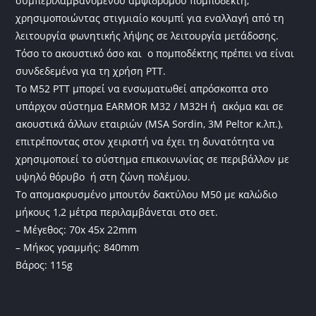
συμπεριλαμβανομένου αμφίδρομου πομποδέκτη,
χρησιμοποιώντας στιγμιαίο κουμπί για εναλλαγή από τη
λειτουργία φωνητικής λήψης σε λειτουργία μετάδοσης.
Τόσο το ακουστικό όσο και ο πομποδέκτης πρέπει να είναι
συνδεδεμένα για τη χρήση PTT.
Το M52 PTT μπορεί να ενσωματωθεί απρόσκοπτα στο
υπάρχον σύστημα EARMOR M32 / M32H ή ακόμα και σε
ακουστικά άλλων εταιριών (MSA Sordin, 3M Peltor κ.λπ.),
επιτρέποντας στον χειριστή να έχει τη δυνατότητα να
χρησιμοποιεί το σύστημα επικοινωνίας σε περιβάλλον με
υψηλό θόρυβο ή στη ζώνη πολέμου.
Το απομακρυσμένο μπουτόν δακτύλου M50 με καλώδιο
μήκους 1,2 μέτρα περιλαμβάνεται στο σετ.
– Μέγεθος: 70x 45x 22mm
– Μήκος γραμμής: 840mm
Βάρος: 115g