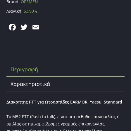
Brand:
OPSMEN
Λιανική:
53,90
€
F
T
E
a
w
m
c
itt
ai
e
er
l
b
Περιγραφή
o
o
Χαρακτηριστικά
k
Διακόπτης PTT για Ωτοασπίδες EARMOR, Yaesu, Standard
Το M52 PTT (Push to talk), είναι μια μέθοδος συνομιλίας ή
ομιλίας σε ημί-αμφίδρομες γραμμές επικοινωνίας,