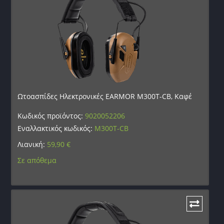
Ωτοασπίδες Ηλεκτρονικές EARMOR M300T-CB, Καφέ
Κωδικός προϊόντος:
9020052206
Εναλλακτικός κωδικός:
M300T-CB
Λιανική:
59,90
€
Σε απόθεμα