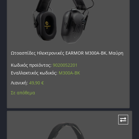
Ωτοασπίδες Ηλεκτρονικές EARMOR M300A-BK, Μαύρη
Κωδικός προϊόντος:
9020052201
Εναλλακτικός κωδικός:
M300A-BK
Λιανική:
49,90
€
Σε απόθεμα