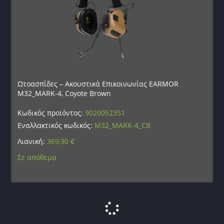
Ωτοασπίδες – Ακουστικά Επικοινωνίας EARMOR
M32_MARK-4, Coyote Brown
Κωδικός προϊόντος:
9020052351
Εναλλακτικός κωδικός:
M32_MARK-4_CB
Λιανική:
369,90
€
Σε απόθεμα