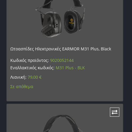
Ωτοασπίδες Ηλεκτρονικές EARMOR M31 Plus, Black
Κωδικός προϊόντος:
9020052144
Εναλλακτικός κωδικός:
M31 Plus - BLK
Λιανική:
79,00
€
Σε απόθεμα