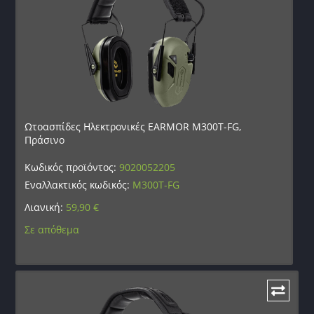
Ωτοασπίδες Ηλεκτρονικές EARMOR M300T-FG,
Πράσινο
Κωδικός προϊόντος:
9020052205
Εναλλακτικός κωδικός:
M300T-FG
Λιανική:
59,90
€
Σε απόθεμα