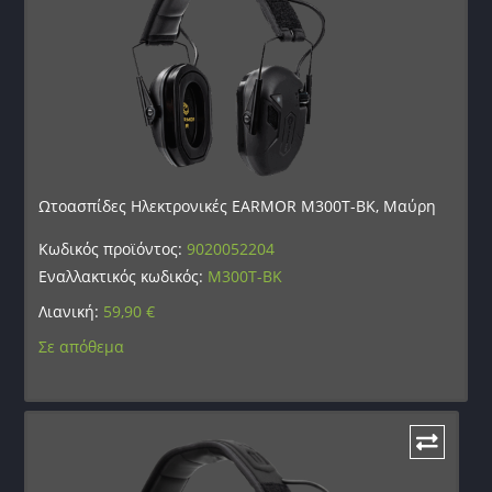
Ωτοασπίδες Ηλεκτρονικές EARMOR M300T-BK, Μαύρη
Κωδικός προϊόντος:
9020052204
Εναλλακτικός κωδικός:
M300T-BK
Λιανική:
59,90
€
Σε απόθεμα