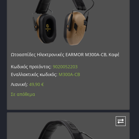
Ωτοασπίδες Ηλεκτρονικές EARMOR M300A-CB, Καφέ
Κωδικός προϊόντος:
9020052203
Εναλλακτικός κωδικός:
M300A-CB
Λιανική:
49,90
€
Σε απόθεμα