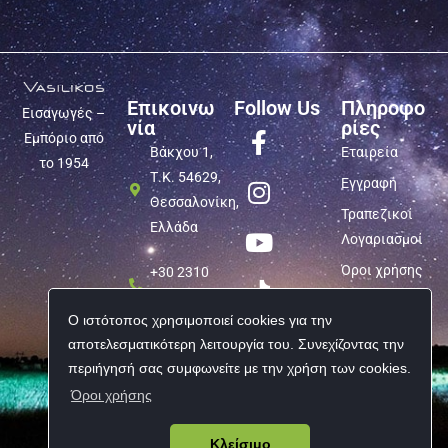
Ωτοασπίδες – Ακουστικά Επικοινωνίας EARMOR
M32_MARK-4, Black
Κωδικός προϊόντος:
9020052349
Εναλλακτικός κωδικός:
M32_MARK-4_BK
Λιανική:
369,90
€
Ο ιστότοπος χρησιμοποιεί cookies για την
Σε απόθεμα
αποτελεσματικότερη λειτουργία του. Συνεχίζοντας την
περιήγησή σας συμφωνείτε με την χρήση των cookies.
Όροι χρήσης
Κλείσιμο