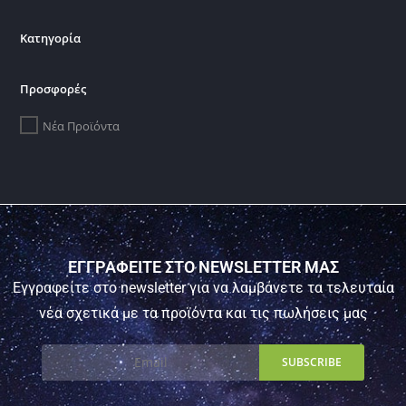
Ωτοασπίδες – Ακουστικά Επικοινωνίας EARMOR
M32_MARK-4, Foliage Green
Κωδικός προϊόντος:
9020052350
Εναλλακτικός κωδικός:
M32_MARK-4_FG
Λιανική:
369,90
€
Σε απόθεμα