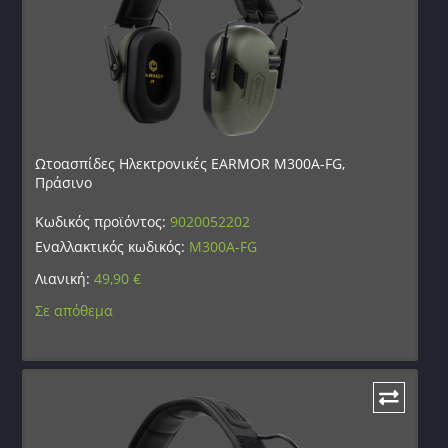
Ωτοασπίδες Ηλεκτρονικές EARMOR M300A-FG,
Πράσινο
Κωδικός προϊόντος:
9020052202
Εναλλακτικός κωδικός:
M300A-FG
Λιανική:
49,90
€
Σε απόθεμα