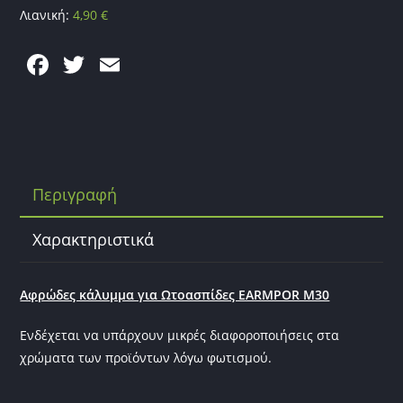
Λιανική:
4,90
€
F
T
E
a
w
m
c
itt
ai
e
er
l
b
Περιγραφή
o
o
Χαρακτηριστικά
k
Aφρώδες κάλυμμα για Ωτοασπίδες EARMPOR M30
Ενδέχεται να υπάρχουν μικρές διαφοροποιήσεις στα
χρώματα των προϊόντων λόγω φωτισμού.