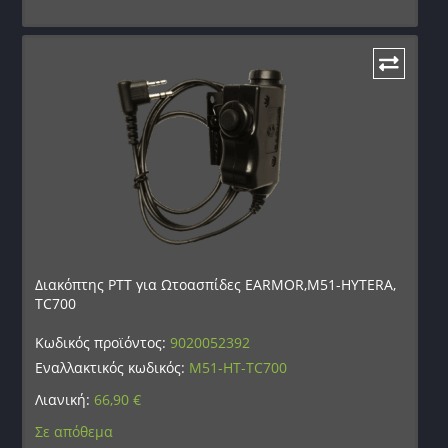
Διακόπτης PTT για Ωτοασπίδες EARMOR,M51-HYTERA,
TC700
Κωδικός προϊόντος:
9020052392
Εναλλακτικός κωδικός:
M51-HT-TC700
Λιανική:
66,90
€
Σε απόθεμα