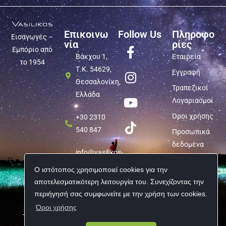
Επικοινω
Follow Us
Πληροφο
Εισαγωγές –
νία
ρίες
Εμπόριο από
Βάκχου 1,
Εταιρεία
το 1954
Τ.Κ. 54629,
Εγγραφή
Θεσσαλονίκη,
Τραπεζικοί
Ελλάδα
Λογαριασμοί
Όροι χρήσης
+30 2310
540 847
Προσωπικά
δεδομένα
info@vasilikos-
import.gr
Ο ιστότοπος χρησιμοποιεί cookies για την
αποτελεσματικότερη λειτουργία του. Συνεχίζοντας την
περιήγησή σας συμφωνείτε με την χρήση των cookies.
Όροι χρήσης