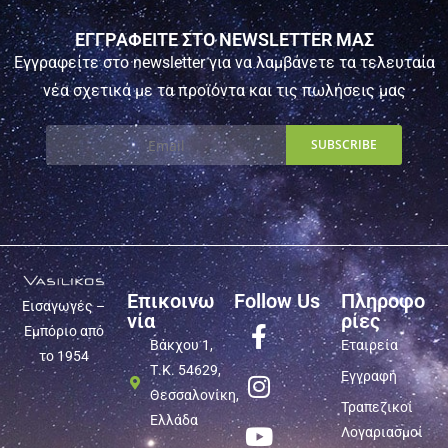
ΕΓΓΡΑΦΕΙΤΕ ΣΤΟ NEWSLETTER ΜΑΣ
Εγγραφείτε στο newsletter για να λαμβάνετε τα τελευταία
νέα σχετικά με τα προϊόντα και τις πωλήσεις μας
Επικοινω
Follow Us
Πληροφο
Εισαγωγές –
νία
ρίες
Εμπόριο από
Βάκχου 1,
Εταιρεία
το 1954
Τ.Κ. 54629,
Εγγραφή
Θεσσαλονίκη,
Τραπεζικοί
Ελλάδα
Λογαριασμοί