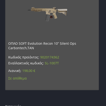
ΟΠΛΟ SOFT Evolution Recon 10” Silent Ops
Carbontech,TAN
Κωδικός προϊόντος:
9020174362
Εναλλακτικός κωδικός:
SL-1007T
Λιανική:
198,00
€
Σε απόθεμα