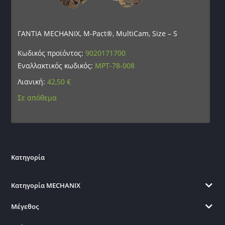
ΓΑΝΤΙΑ MECHANIX, M-Pact®, MultiCam, Size – S
Κωδικός προϊόντος:
9020171700
Εναλλακτικός κωδικός:
MPT-78-008
Λιανική:
42,50
€
Σε απόθεμα
Κατηγορία
Κατηγορία MECHANIX
Μέγεθος