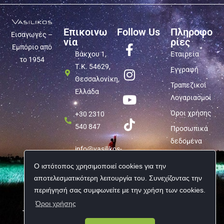
Επικοινω
Follow Us
Πληροφο
Εισαγωγές –
νία
ρίες
Εμπόριο από
Βάκχου 1,
Εταιρεία
το 1954
Τ.Κ. 54629,
Εγγραφή
Θεσσαλονίκη,
Τραπεζικοί
Ελλάδα
Λογαριασμοί
Όροι χρήσης
+30 2310
540 847
Προσωπικά
δεδομένα
info@vasilikos-
import.gr
Ο ιστότοπος χρησιμοποιεί cookies για την
αποτελεσματικότερη λειτουργία του. Συνεχίζοντας την
περιήγησή σας συμφωνείτε με την χρήση των cookies.
Όροι χρήσης