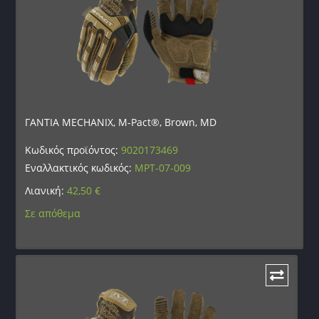
ΓΑΝΤΙΑ MECHANIX, M-Pact®, Brown, MD
Κωδικός προϊόντος:
9020173469
Εναλλακτικός κωδικός:
MPT-07-009
Λιανική:
42,50
€
Σε απόθεμα