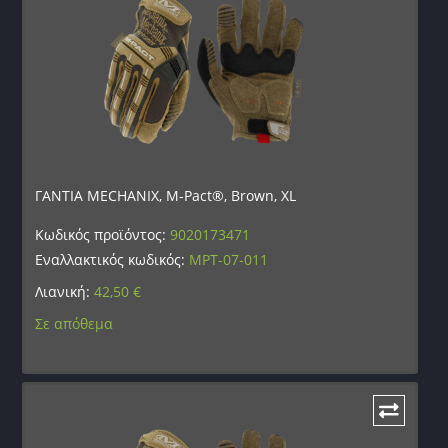
ΓΑΝΤΙΑ MECHANIX, M-Pact®, Brown, XL
Κωδικός προϊόντος:
9020173471
Εναλλακτικός κωδικός:
MPT-07-011
Λιανική:
42,50
€
Σε απόθεμα