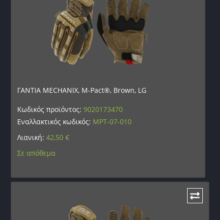
ΓΑΝΤΙΑ MECHANIX, M-Pact®, Brown, LG
Κωδικός προϊόντος:
9020173470
Εναλλακτικός κωδικός:
MPT-07-010
Λιανική:
42,50
€
Σε απόθεμα