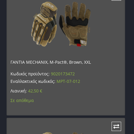
ΓΑΝΤΙΑ MECHANIX, M-Pact®, Brown, XXL
Κωδικός προϊόντος:
9020173472
Εναλλακτικός κωδικός:
MPT-07-012
Λιανική:
42,50
€
Σε απόθεμα