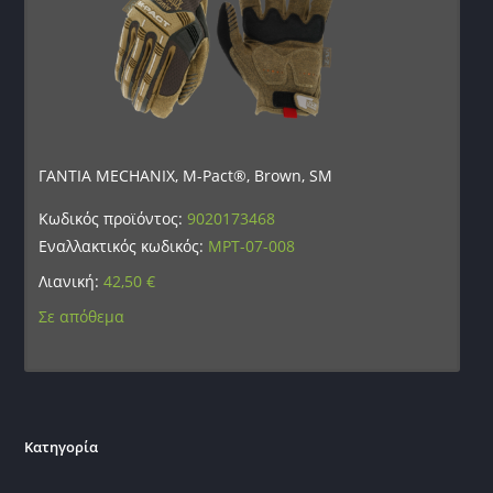
ΓΑΝΤΙΑ MECHANIX, M-Pact®, Brown, SM
Κωδικός προϊόντος:
9020173468
Εναλλακτικός κωδικός:
MPT-07-008
Λιανική:
42,50
€
Σε απόθεμα
Κατηγορία