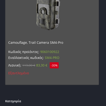
Camouflage, Trail Camera SM4-Pro
Κωδικός προϊόντος:
9060100922
Εναλλακτικός κωδικός:
SM4-PRO
Λιανική:
119,00
€
83,30
€
-30%
Εξαντλημένο
Κατηγορία