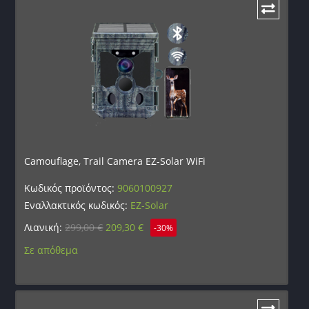
Camouflage, Trail Camera EZ-Solar WiFi
Κωδικός προϊόντος:
9060100927
Εναλλακτικός κωδικός:
EZ-Solar
Λιανική:
299,00
€
209,30
€
-30%
Σε απόθεμα