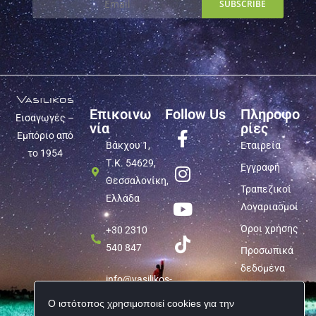
Επικοινω
Follow Us
Πληροφο
Εισαγωγές –
νία
ρίες
Εμπόριο από
Βάκχου 1,
Εταιρεία
το 1954
Τ.Κ. 54629,
Εγγραφή
Θεσσαλονίκη,
Τραπεζικοί
Ελλάδα
Λογαριασμοί
Όροι χρήσης
+30 2310
540 847
Προσωπικά
δεδομένα
info@vasilikos-
import.gr
Ο ιστότοπος χρησιμοποιεί cookies για την