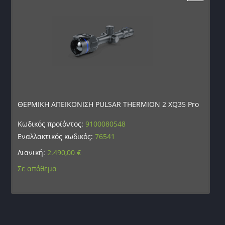
ΘΕΡΜΙΚΗ ΑΠΕΙΚΟΝΙΣΗ PULSAR THERMION 2 XQ35 Pro
Κωδικός προϊόντος:
9100080548
Εναλλακτικός κωδικός:
76541
Λιανική:
2.490,00
€
Σε απόθεμα