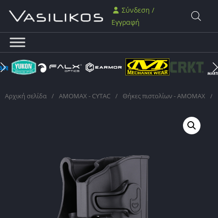
Σύνδεση /
Εγγραφή
Αρχική σελίδα
/
AMOMAX - CYTAC
/
Θήκες πιστολίων - AMOMAX
/