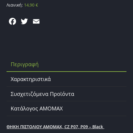
Λιανική:
14,90
€
F
T
E
a
w
m
c
itt
ai
e
er
l
b
Περιγραφή
o
o
Χαρακτηριστικά
k
Συσχετιζόμενα Προϊόντα
Κατάλογος AMOMAX
ΘΗΚΗ ΠΙΣΤΟΛΙΟΥ AMOMAX, CZ P07, P09 – Black