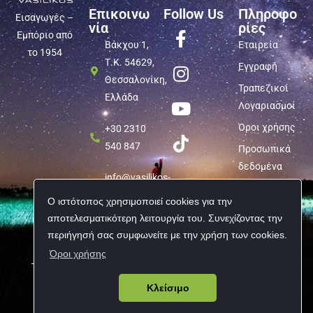
Επικοινω
Follow Us
Πληροφο
Εισαγωγές –
νία
ρίες
Εμπόριο από
Βάκχου 1,
Εταιρεία
το 1954
Τ.Κ. 54629,
Εγγραφή
Θεσσαλονίκη,
Τραπεζικοί
Ελλάδα
Λογαριασμοί
Όροι χρήσης
+30 2310
540 847
Προσωπικά
δεδομένα
info@vasilikos-
import.gr
Ο ιστότοπος χρησιμοποιεί cookies για την
αποτελεσματικότερη λειτουργία του. Συνεχίζοντας την
περιήγησή σας συμφωνείτε με την χρήση των cookies.
Όροι χρήσης
Copyright © 2026 Vasilikos Import | All rights reserved
Κλείσιμο