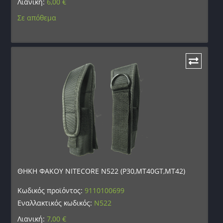
Λιανική:
6,00
€
Σε απόθεμα
ΘΗΚΗ ΦΑΚΟΥ NITECORE N522 (P30,MT40GT,MT42)
Κωδικός προϊόντος:
9110100699
Εναλλακτικός κωδικός:
N522
Λιανική:
7,00
€