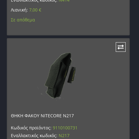
Λιανική:
7,00
€
Σε απόθεμα
ΘΗΚΗ ΦΑΚΟΥ NITECORE N217
Κωδικός προϊόντος:
9110100731
Εναλλακτικός κωδικός:
N217