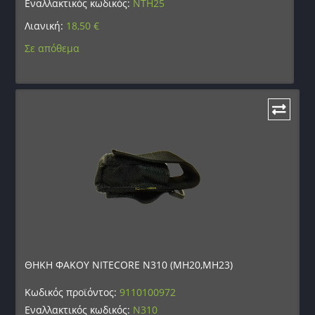
Εναλλακτικός κωδικός:
NTH25
Λιανική:
18,50
€
Σε απόθεμα
ΘΗΚΗ ΦΑΚΟΥ NITECORE N310 (MH20,MH23)
Κωδικός προϊόντος:
9110100972
Εναλλακτικός κωδικός:
N310