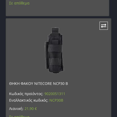
Σε απόθεμα
ΘΗΚΗ ΦΑΚΟΥ NITECORE NCP30 B
Κωδικός προϊόντος:
9020051311
Εναλλακτικός κωδικός:
NCP30B
Λιανική:
21,90
€
Σε απόθεμα