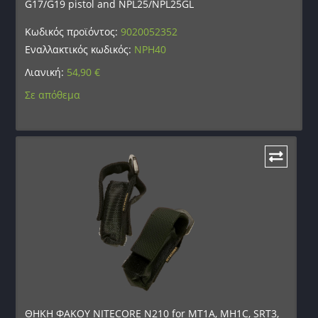
G17/G19 pistol and NPL25/NPL25GL
Κωδικός προϊόντος:
9020052352
Εναλλακτικός κωδικός:
NPH40
Λιανική:
54,90
€
Σε απόθεμα
ΘΗΚΗ ΦΑΚΟΥ NITECORE N210 for MT1A, MH1C, SRT3,