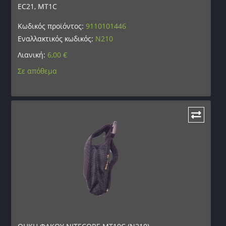
EC21, MT1C
Κωδικός προϊόντος:
9110101446
Εναλλακτικός κωδικός:
N210
Λιανική:
6,00
€
Σε απόθεμα