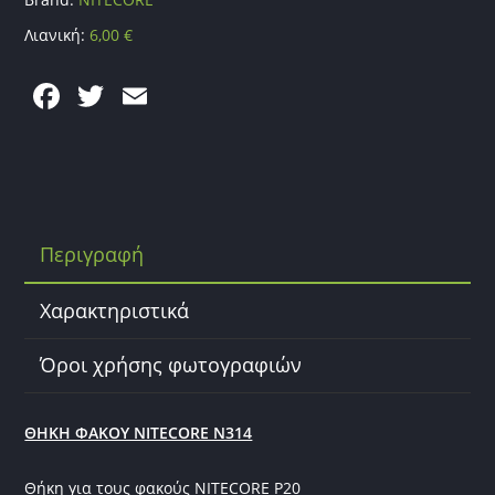
Λιανική:
6,00
€
F
T
E
a
w
m
c
itt
ai
e
er
l
b
Περιγραφή
o
o
Χαρακτηριστικά
k
Όροι χρήσης φωτογραφιών
ΘΗΚΗ ΦΑΚΟΥ NITECORE N314
Θήκη για τους φακούς NITECORE P20