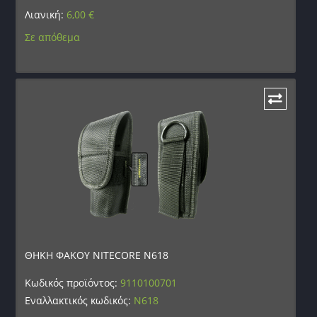
Λιανική:
6,00
€
Σε απόθεμα
ΘΗΚΗ ΦΑΚΟΥ NITECORE N618
Κωδικός προϊόντος:
9110100701
Εναλλακτικός κωδικός:
N618