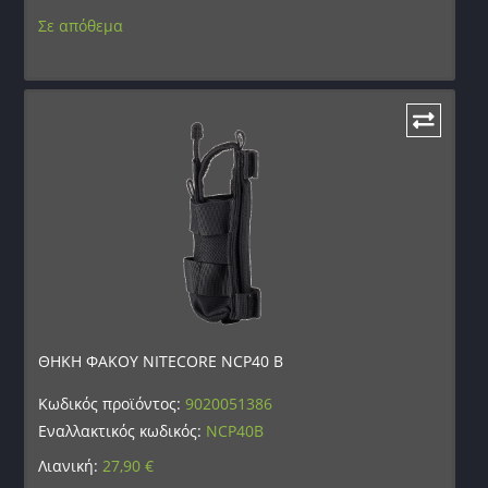
Σε απόθεμα
ΘΗΚΗ ΦΑΚΟΥ NITECORE NCP40 B
Κωδικός προϊόντος:
9020051386
Εναλλακτικός κωδικός:
NCP40B
Λιανική:
27,90
€