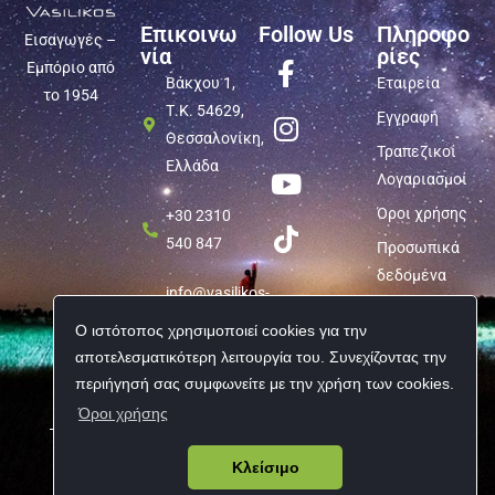
Επικοινω
Follow Us
Πληροφο
Εισαγωγές –
νία
ρίες
Εμπόριο από
Βάκχου 1,
Εταιρεία
το 1954
Τ.Κ. 54629,
Εγγραφή
Θεσσαλονίκη,
Τραπεζικοί
Ελλάδα
Λογαριασμοί
Όροι χρήσης
+30 2310
540 847
Προσωπικά
δεδομένα
info@vasilikos-
import.gr
Ο ιστότοπος χρησιμοποιεί cookies για την
αποτελεσματικότερη λειτουργία του. Συνεχίζοντας την
περιήγησή σας συμφωνείτε με την χρήση των cookies.
Όροι χρήσης
Copyright © 2026 Vasilikos Import | All rights reserved
Κλείσιμο