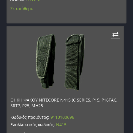
Σε απόθεμα
ΘΗΚΗ ΦΑΚΟΥ NITECORE N415 (C SERIES, P15, P16TAC,
SRT7, P25, MH25
Κωδικός προϊόντος:
9110100696
Εναλλακτικός κωδικός:
N415