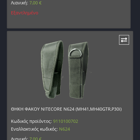
Λιανική:
7,00
€
Εξαντλημένο
ΘΗΚΗ ΦΑΚΟΥ NITECORE N624 (MH41,MH40GTR,P30i)
Κωδικός προϊόντος:
9110100702
Εναλλακτικός κωδικός:
N624
Λιανική:
7,00
€