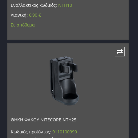
Εναλλακτικός κωδικός:
NTH10
Λιανική:
6,90
€
Σε απόθεμα
ΘΗΚΗ ΦΑΚΟΥ NITECORE NTH25
Κωδικός προϊόντος:
9110100990