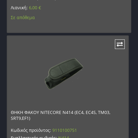
Λιανική:
6,00
€
Σε απόθεμα
ΘΗΚΗ ΦΑΚΟΥ NITECORE N414 (EC4, EC4S, TM03,
SRT9,EF1)
Κωδικός προϊόντος:
9110100751
Εναλλακτικός κωδικός:
N414