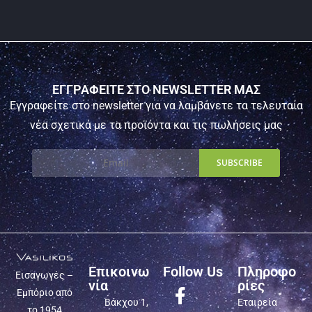
ΕΓΓΡΑΦΕΙΤΕ ΣΤΟ NEWSLETTER ΜΑΣ
Εγγραφείτε στο newsletter για να λαμβάνετε τα τελευταία
νέα σχετικά με τα προϊόντα και τις πωλήσεις μας
Επικοινω
Follow Us
Πληροφο
Εισαγωγές –
νία
ρίες
Εμπόριο από
Βάκχου 1,
Εταιρεία
το 1954