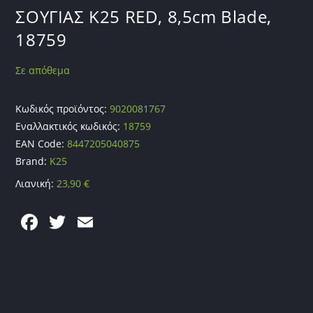
ΣΟΥΓΙΑΣ K25 RED, 8,5cm Blade,
18759
Σε απόθεμα
Κωδικός προϊόντος:
9020081767
Εναλλακτικός κωδικός:
18759
EAN Code:
8447205040875
Brand:
K25
Λιανική:
23,90
€
F
T
E
a
w
m
c
itt
ai
e
er
l
b