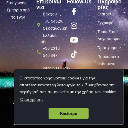
Επικοινω
Follow Us
Πληροφο
Εισαγωγές –
νία
ρίες
Εμπόριο από
Βάκχου 1,
Εταιρεία
το 1954
Τ.Κ. 54629,
Εγγραφή
Θεσσαλονίκη,
Τραπεζικοί
Ελλάδα
Λογαριασμοί
Όροι χρήσης
+30 2310
540 847
Προσωπικά
δεδομένα
info@vasilikos-
import.gr
Ο ιστότοπος χρησιμοποιεί cookies για την
αποτελεσματικότερη λειτουργία του. Συνεχίζοντας την
περιήγησή σας συμφωνείτε με την χρήση των cookies.
Όροι χρήσης
Copyright © 2026 Vasilikos Import | All rights reserved
Κλείσιμο