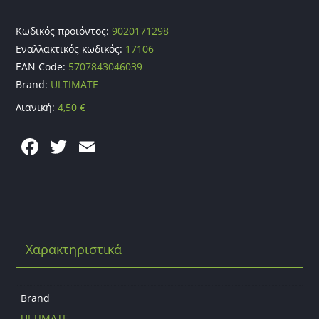
Κωδικός προϊόντος:
9020171298
Εναλλακτικός κωδικός:
17106
EAN Code:
5707843046039
Brand:
ULTIMATE
Λιανική:
4,50
€
F
T
E
a
w
m
c
itt
ai
e
er
l
b
Χαρακτηριστικά
o
o
k
Brand
ULTIMATE