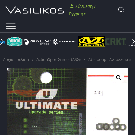
Σύνδεση /
Εγγραφή
Αρχική σελίδα
/
ActionSportGames (ASG)
/
Αξεσουάρ - Ανταλλακτικά