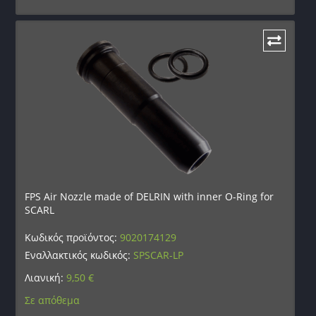
FPS Air Nozzle made of DELRIN with inner O-Ring for
SCARL
Κωδικός προϊόντος:
9020174129
Εναλλακτικός κωδικός:
SPSCAR-LP
Λιανική:
9,50
€
Σε απόθεμα