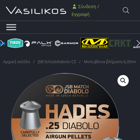
Σύνδεση /
Εγγραφή
Αρχική σελίδα
/
JSB Schulzdiabolo CZ
/
Mολυβένια βλήματα 6,35mm