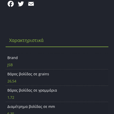
F
T
E
a
w
m
c
itt
ai
e
er
l
b
Χαρακτηριστικά
o
o
k
Brand
JSB
Βάρος βολίδας σε grains
26,54
Βάρος βολίδας σε γραμμάρια
1,72
Διαμέτρημα βολίδας σε mm
6,35