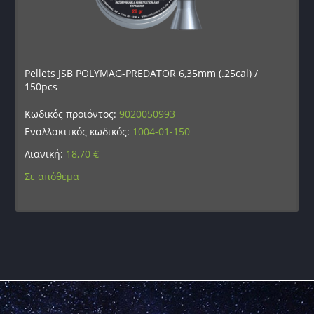
Pellets JSB POLYMAG-PREDATOR 6,35mm (.25cal) /
150pcs
Κωδικός προϊόντος:
9020050993
Εναλλακτικός κωδικός:
1004-01-150
Λιανική:
18,70
€
Σε απόθεμα