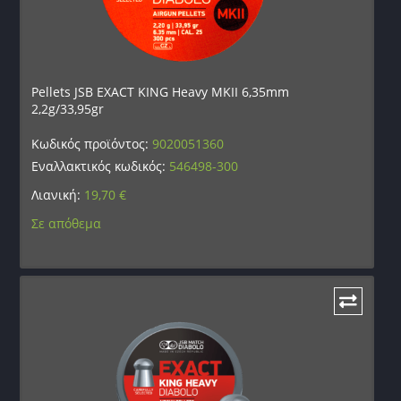
Pellets JSB EXACT KING Heavy MKII 6,35mm
2,2g/33,95gr
Κωδικός προϊόντος:
9020051360
Εναλλακτικός κωδικός:
546498-300
Λιανική:
19,70
€
Σε απόθεμα