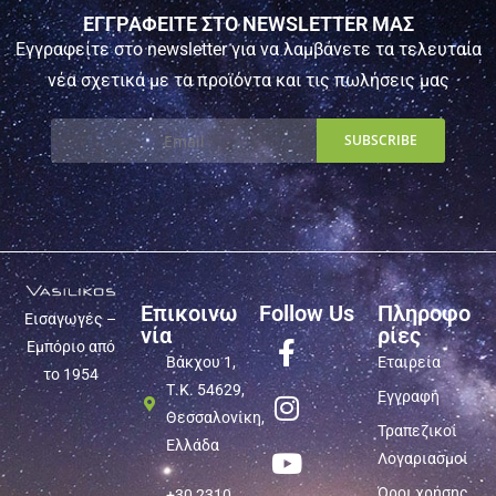
ΕΓΓΡΑΦΕΙΤΕ ΣΤΟ NEWSLETTER ΜΑΣ
Εγγραφείτε στο newsletter για να λαμβάνετε τα τελευταία
νέα σχετικά με τα προϊόντα και τις πωλήσεις μας
Επικοινω
Follow Us
Πληροφο
Εισαγωγές –
νία
ρίες
Εμπόριο από
Βάκχου 1,
Εταιρεία
το 1954
Τ.Κ. 54629,
Εγγραφή
Θεσσαλονίκη,
Τραπεζικοί
Ελλάδα
Λογαριασμοί
Όροι χρήσης
+30 2310