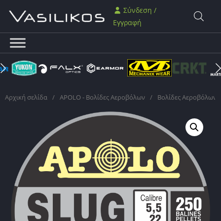
Σύνδεση /
Εγγραφή
Αρχική σελίδα
/
APOLO - Βολίδες Αεροβόλων
/
Βολίδες Αεροβόλων 