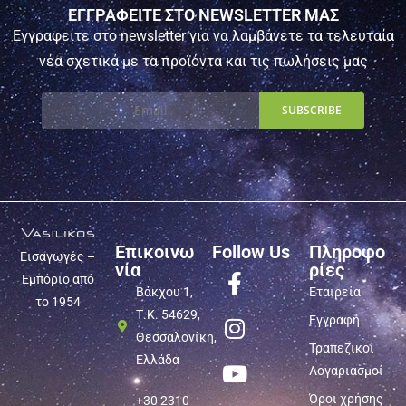
ΕΓΓΡΑΦΕΙΤΕ ΣΤΟ NEWSLETTER ΜΑΣ
Εγγραφείτε στο newsletter για να λαμβάνετε τα τελευταία
νέα σχετικά με τα προϊόντα και τις πωλήσεις μας
Επικοινω
Follow Us
Πληροφο
Εισαγωγές –
νία
ρίες
Εμπόριο από
Βάκχου 1,
Εταιρεία
το 1954
Τ.Κ. 54629,
Εγγραφή
Θεσσαλονίκη,
Τραπεζικοί
Ελλάδα
Λογαριασμοί
Όροι χρήσης
+30 2310