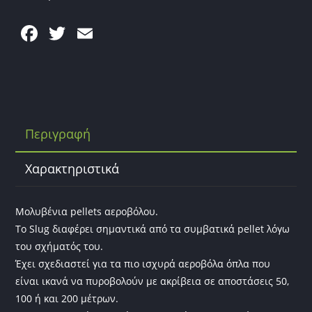
F
T
E
a
w
m
c
itt
ai
e
er
l
b
Περιγραφή
o
o
Χαρακτηριστικά
k
Μολυβένια pellets αεροβόλου.
Το Slug διαφέρει σημαντικά από τα συμβατικά pellet λόγω
του σχήματός του.
Έχει σχεδιαστεί για τα πιο ισχυρά αεροβόλα όπλα που
είναι ικανά να πυροβολούν με ακρίβεια σε αποστάσεις 50,
100 ή και 200 ​​μέτρων.