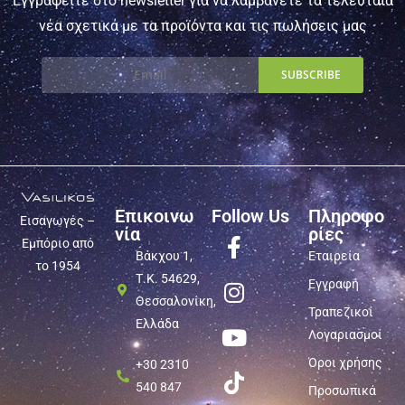
Εγγραφείτε στο newsletter για να λαμβάνετε τα τελευταία
νέα σχετικά με τα προϊόντα και τις πωλήσεις μας
Επικοινω
Follow Us
Πληροφο
Εισαγωγές –
νία
ρίες
Εμπόριο από
Βάκχου 1,
Εταιρεία
το 1954
Τ.Κ. 54629,
Εγγραφή
Θεσσαλονίκη,
Τραπεζικοί
Ελλάδα
Λογαριασμοί
Όροι χρήσης
+30 2310
540 847
Προσωπικά