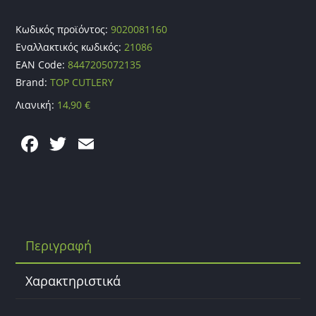
Κωδικός προϊόντος:
9020081160
Εναλλακτικός κωδικός:
21086
EAN Code:
8447205072135
Brand:
TOP CUTLERY
Λιανική:
14,90
€
F
T
E
a
w
m
c
itt
ai
e
er
l
b
Περιγραφή
o
o
Χαρακτηριστικά
k