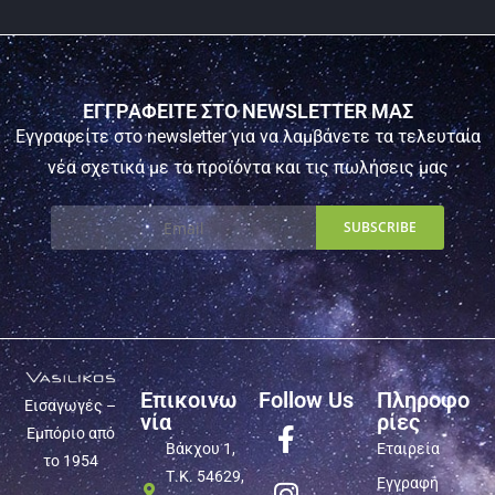
ΕΓΓΡΑΦΕΙΤΕ ΣΤΟ NEWSLETTER ΜΑΣ
Εγγραφείτε στο newsletter για να λαμβάνετε τα τελευταία
νέα σχετικά με τα προϊόντα και τις πωλήσεις μας
Επικοινω
Follow Us
Πληροφο
Εισαγωγές –
νία
ρίες
Εμπόριο από
Βάκχου 1,
Εταιρεία
το 1954
Τ.Κ. 54629,
Εγγραφή