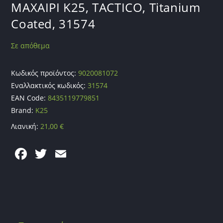
ΜΑΧΑΙΡΙ K25, TACTICO, Titanium
Coated, 31574
Σε απόθεμα
Κωδικός προϊόντος:
9020081072
Εναλλακτικός κωδικός:
31574
EAN Code:
8435119779851
Brand:
K25
Λιανική:
21,00
€
F
T
E
a
w
m
c
itt
ai
e
er
l
b