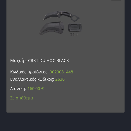
Μαχαίρι CRKT DU HOC BLACK
Κωδικός προϊόντος:
9020081448
Εναλλακτικός κωδικός:
2630
Λιανική:
160,00
€
Σε απόθεμα