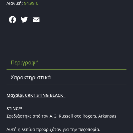
Λιανική:
94,99
€
F
T
E
a
w
m
c
itt
ai
e
er
l
b
Περιγραφή
o
o
Χαρακτηριστικά
k
Μαχαίρι CRKT STING BLACK
STING™
Σχεδιάστηκε από τον A.G. Russell στο Rogers, Arkansas
Αυτή η λεπίδα προοριζόταν για την πεζοπορία.