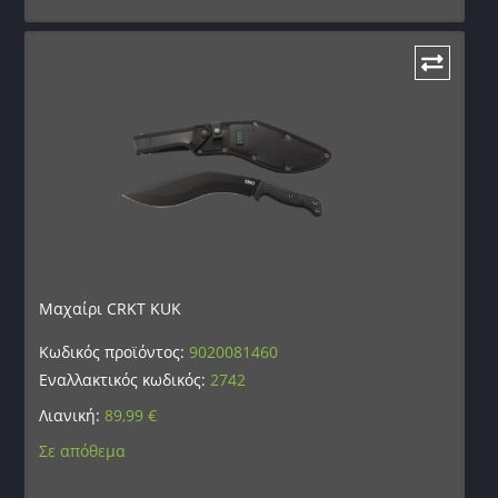
Μαχαίρι CRKT KUK
Κωδικός προϊόντος:
9020081460
Εναλλακτικός κωδικός:
2742
Λιανική:
89,99
€
Σε απόθεμα