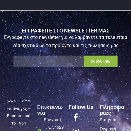
ΕΓΓΡΑΦΕΙΤΕ ΣΤΟ NEWSLETTER ΜΑΣ
Εγγραφείτε στο newsletter για να λαμβάνετε τα τελευταία
νέα σχετικά με τα προϊόντα και τις πωλήσεις μας
Επικοινω
Follow Us
Πληροφο
Εισαγωγές –
νία
ρίες
Εμπόριο από
Βάκχου 1,
Εταιρεία
το 1954
Τ.Κ. 54629,
Εγγραφή