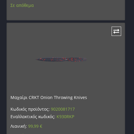
Σε απόθεμα
Μαχαίρι CRKT Onion Throwing Knives
Κωδικός προϊόντος:
9020081717
Εναλλακτικός κωδικός:
K930RKP
Λιανική:
99,99
€