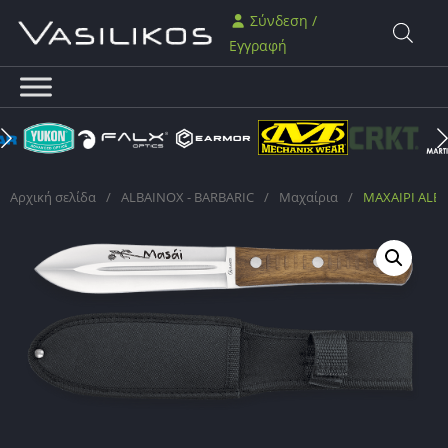
Σύνδεση /
Εγγραφή
Αρχική σελίδα
/
ALBAINOX - BARBARIC
/
Μαχαίρια
/
ΜΑΧΑΙΡΙ ALBA