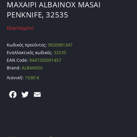
ΜΑΧΑΙΡΙ ALBAINOX MASAI
PENKNIFE, 32535
Εξαντλημένο
Κωδικός προϊόντος:
9020081347
Εναλλακτικός κωδικός:
32535
EAN Code:
8447205091457
Brand:
ALBAINOX
Λιανική:
19,80
€
F
T
E
a
w
m
c
itt
ai
e
er
l
b