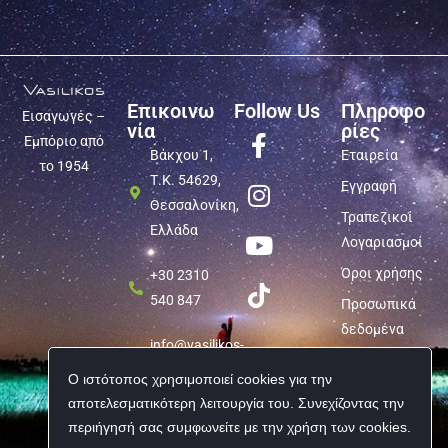
Επικοινω
Follow Us
Πληροφο
Εισαγωγές –
νία
ρίες
Εμπόριο από
Βάκχου 1,
Εταιρεία
το 1954
Τ.Κ. 54629,
Εγγραφή
Θεσσαλονίκη,
Τραπεζικοί
Ελλάδα
Λογαριασμοί
Όροι χρήσης
+30 2310
540 847
Προσωπικά
δεδομένα
info@vasilikos-
import.gr
Ο ιστότοπος χρησιμοποιεί cookies για την
αποτελεσματικότερη λειτουργία του. Συνεχίζοντας την
περιήγησή σας συμφωνείτε με την χρήση των cookies.