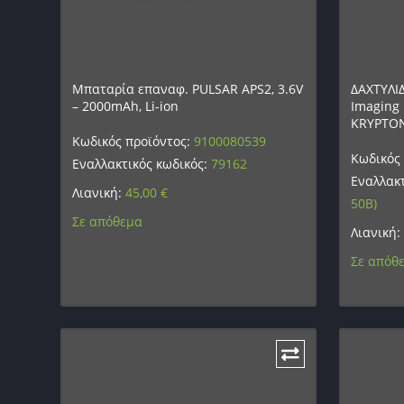
Μπαταρία επαναφ. PULSAR APS2, 3.6V
ΔΑΧΤΥΛΙ
– 2000mAh, Li-ion
Imaging 
KRYPTON
Κωδικός προϊόντος:
9100080539
Κωδικός
Εναλλακτικός κωδικός:
79162
Εναλλακτ
Λιανική:
45,00
€
50B)
Σε απόθεμα
Λιανική:
Σε απόθ