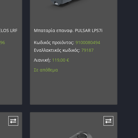
ELOS LRF
Μπαταρία επαναφ. PULSAR LPS7i
496
Κωδικός προϊόντος:
9100080494
Εναλλακτικός κωδικός:
79187
Λιανική:
119,00
€
Σε απόθεμα