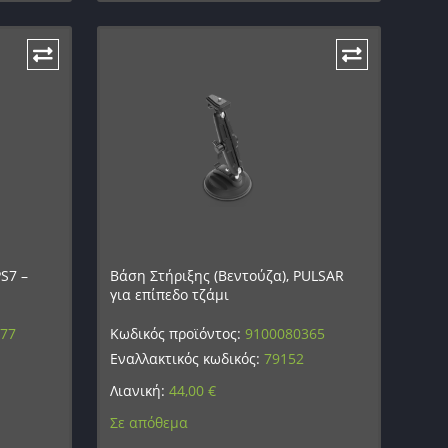
S7 –
Βάση Στήριξης (Βεντούζα), PULSAR
για επίπεδο τζάμι
377
Κωδικός προϊόντος:
9100080365
Εναλλακτικός κωδικός:
79152
Λιανική:
44,00
€
Σε απόθεμα