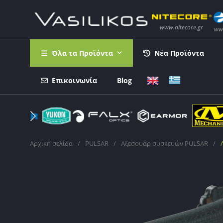
Όλα τα Προϊόντα
Νέα Προϊόντα
Επικοινωνία
Blog
Αρχική σελίδα
/
PULSAR
/
Αξεσουάρ συσκευών PULSAR
/