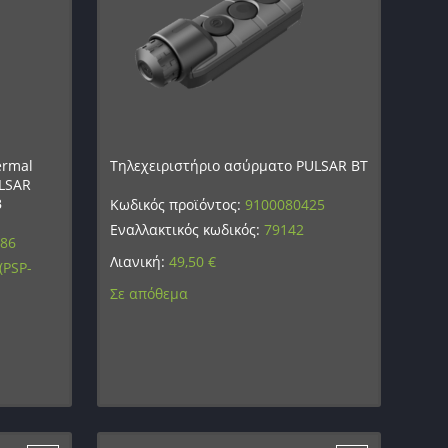
ermal
Τηλεχειριστήριο ασύρματο PULSAR BT
ULSAR
B
Κωδικός προϊόντος:
9100080425
Εναλλακτικός κωδικός:
79142
486
Λιανική:
49,50
€
(PSP-
Σε απόθεμα