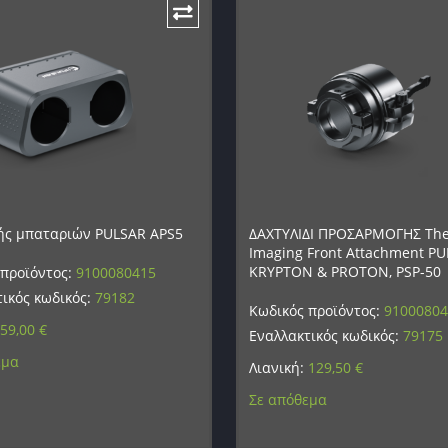
ής μπαταριών PULSAR APS5
ΔΑΧΤΥΛΙΔΙ ΠΡΟΣΑΡΜΟΓΗΣ Th
Imaging Front Attachment P
KRYPTON & PROTON, PSP-50
 προϊόντος:
9100080415
ικός κωδικός:
79182
Κωδικός προϊόντος:
9100080
59,00
€
Εναλλακτικός κωδικός:
79175
εμα
Λιανική:
129,50
€
Σε απόθεμα