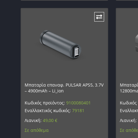
Μπαταρία επαναφ. PULSAR APS5, 3.7V
Μπαταρί
– 4900mAh – Li_ion
12800ma 
Κωδικός προϊόντος:
9100080401
Κωδικός
Εναλλακτικός κωδικός:
79181
Εναλλακτ
Λιανική:
49,00
€
Λιανική:
Σε απόθεμα
Σε απόθ