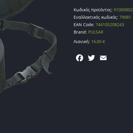
Κωδικός προϊόντος:
91000802
Εναλλακτικός κωδικός:
79081
EAN Code:
744105208243
Brand:
PULSAR
Λιανική:
16,00
€
F
T
E
a
w
m
c
itt
ai
e
er
l
b
o
o
k