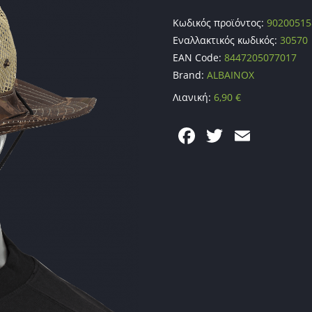
Κωδικός προϊόντος:
90200515
Εναλλακτικός κωδικός:
30570
EAN Code:
8447205077017
Brand:
ALBAINOX
Λιανική:
6,90
€
F
T
E
a
w
m
c
itt
ai
e
er
l
b
o
o
k