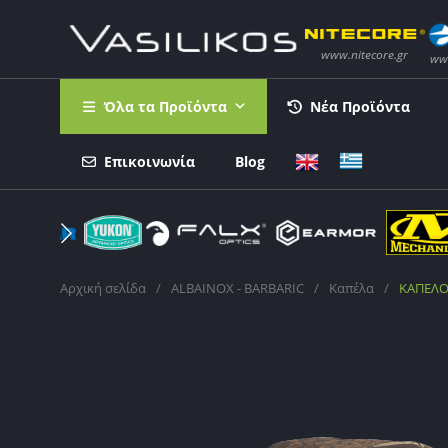
Όλα τα Προϊόντα
Νέα Προϊόντα
Επικοινωνία
Blog
Αρχική σελίδα
/
ALBAINOX - BARBARIC
/
Καπέλα
/
ΚΑΠΕΛΟ 