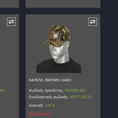
ΚΑΠΕΛΟ, BROWN CAMO
204
Κωδικός προϊόντος:
9020081203
Εναλλακτικός κωδικός:
30577,30576
Λιανική:
7,00
€
Εξαντλημένο