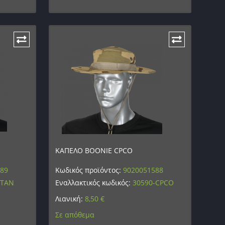
ΚΑΠΕΛΟ BOONIE CPCO
589
Κωδικός προϊόντος:
9020051588
-TAN
Εναλλακτικός κωδικός:
30590-CPCO
Λιανική:
8,50
€
Σε απόθεμα