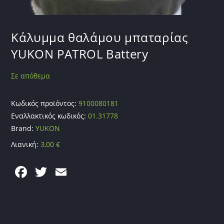
Κάλυμμα θαλάμου μπαταρίας
YUKON PATROL Battery
Σε απόθεμα
Κωδικός προϊόντος:
9100080181
Εναλλακτικός κωδικός:
01.31778
Brand:
YUKON
Λιανική:
3,00
€
F
T
E
a
w
m
c
itt
ai
e
er
l