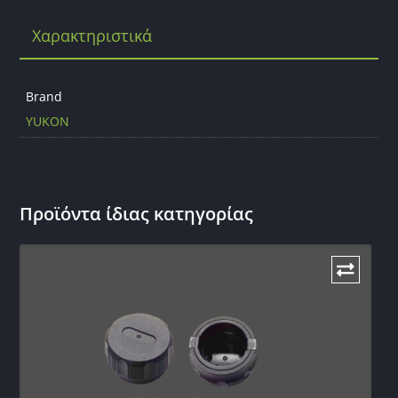
b
Χαρακτηριστικά
o
o
k
Brand
YUKON
Προϊόντα ίδιας κατηγορίας