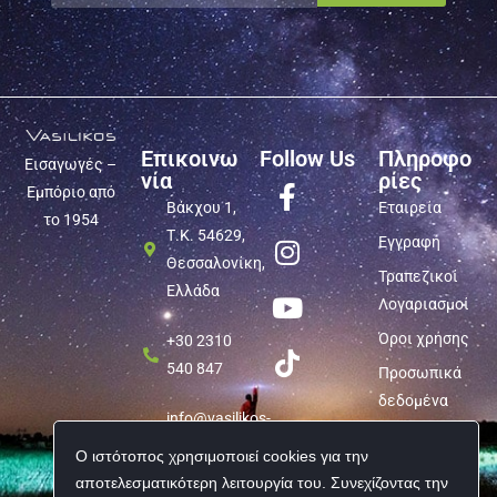
Επικοινω
Follow Us
Πληροφο
Εισαγωγές –
νία
ρίες
Εμπόριο από
Βάκχου 1,
Εταιρεία
το 1954
Τ.Κ. 54629,
Εγγραφή
Θεσσαλονίκη,
Τραπεζικοί
Ελλάδα
Λογαριασμοί
Όροι χρήσης
+30 2310
540 847
Προσωπικά
δεδομένα
info@vasilikos-
import.gr
Ο ιστότοπος χρησιμοποιεί cookies για την
αποτελεσματικότερη λειτουργία του. Συνεχίζοντας την