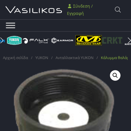
Σύνδεση /
Εγγραφή
Αρχική σελίδα
/
YUKON
/
Ανταλλακτικά YUKON
/
Κάλυμμα θαλάμο