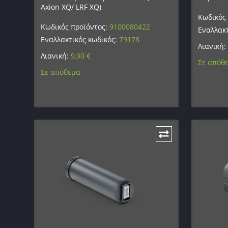
Axion XQ/ LRF XQ)
Κωδικός
Κωδικός προϊόντος:
9100080422
Εναλλακτ
Εναλλακτικός κωδικός:
79178
Λιανική:
Λιανική:
9,90
€
Σε απόθ
Σε απόθεμα