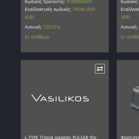
Κωδικός προϊόντος:
9100080493
Κωδικός
Εναλλακτικός κωδικός:
79206 (PSP-
Εναλλακτ
42B)
30B)
Λιανική:
129,50
€
Λιανική:
Σε απόθεμα
Σε απόθ
L-TYPE Tripod Adapter PULSAR (for
Φορτιστ