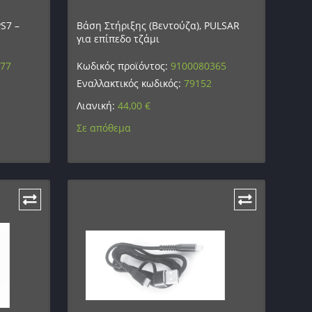
S7 –
Βάση Στήριξης (Βεντούζα), PULSAR
για επίπεδο τζάμι
377
Κωδικός προϊόντος:
9100080365
Εναλλακτικός κωδικός:
79152
Λιανική:
44,00
€
Σε απόθεμα