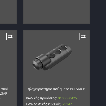
ermal
Τηλεχειριστήριο ασύρματο PULSAR BT
ULSAR
B
Κωδικός προϊόντος:
9100080425
Εναλλακτικός κωδικός:
79142