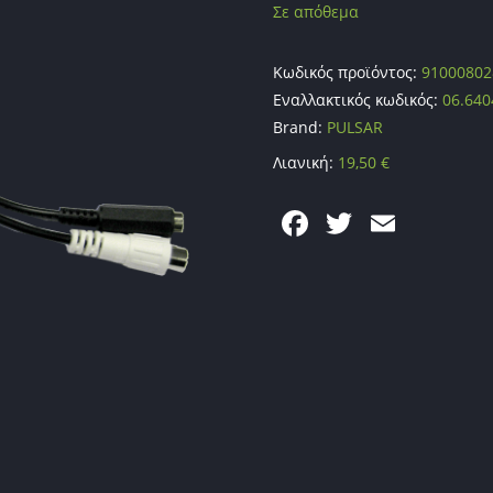
Σε απόθεμα
Κωδικός προϊόντος:
91000802
Εναλλακτικός κωδικός:
06.640
Brand:
PULSAR
Λιανική:
19,50
€
F
T
E
a
w
m
c
itt
ai
e
er
l
b
o
o
k