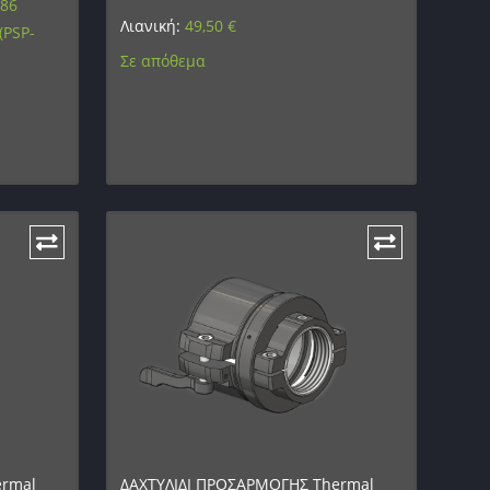
486
Λιανική:
49,50
€
(PSP-
Σε απόθεμα
ermal
ΔΑΧΤΥΛΙΔΙ ΠΡΟΣΑΡΜΟΓΗΣ Thermal