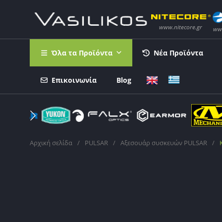
Όλα τα Προϊόντα
Νέα Προϊόντα
Επικοινωνία
Blog
Αρχική σελίδα
/
PULSAR
/
Αξεσουάρ συσκευών PULSAR
/