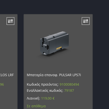
ELOS LRF
Μπαταρία επαναφ. PULSAR LPS7i
496
Κωδικός προϊόντος:
9100080494
Εναλλακτικός κωδικός:
79187
Λιανική:
119,00
€
Σε απόθεμα