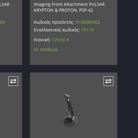
ULSAR
Imaging Front Attachment PULSAR
KRYPTON & PROTON, PSP-42
404
Κωδικός προϊόντος:
9100080402
Εναλλακτικός κωδικός:
79174
Λιανική:
129,50
€
Σε απόθεμα