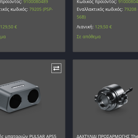
 προϊόντος:
9100080489
Κωδικός προϊόντος:
9100080
ικός κωδικός:
79205 (PSP-
Εναλλακτικός κωδικός:
79208 
56B)
129,50
€
Λιανική:
129,50
€
εμα
Σε απόθεμα
ής μπαταριών PULSAR APS5
ΔΑΧΤΥΛΙΔΙ ΠΡΟΣΑΡΜΟΓΗΣ Th