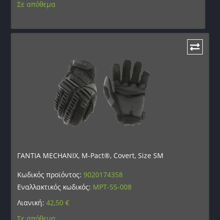
Σε απόθεμα
ΓΑΝΤΙΑ MECHANIX, M-Pact®, Covert, Size SM
Κωδικός προϊόντος:
9020174358
Εναλλακτικός κωδικός:
MPT-55-008
Λιανική:
42,50
€
Σε απόθεμα