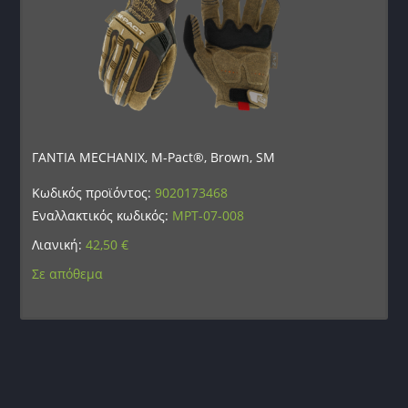
ΓΑΝΤΙΑ MECHANIX, M-Pact®, Brown, SM
Κωδικός προϊόντος:
9020173468
Εναλλακτικός κωδικός:
MPT-07-008
Λιανική:
42,50
€
Σε απόθεμα