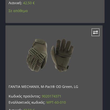
Λιανική:
42,50
€
Σε απόθεμα
ΓΑΝΤΙΑ MECHANIX, M-Pact® OD Green, LG
Κωδικός προϊόντος:
9020174371
Εναλλακτικός κωδικός:
MPT-60-010