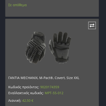
Σε απόθεμα
ΓΑΝΤΙΑ MECHANIX, M-Pact®, Covert, Size XXL
Κωδικός προϊόντος:
9020174359
Εναλλακτικός κωδικός:
MPT-55-012
Λιανική:
42,50
€