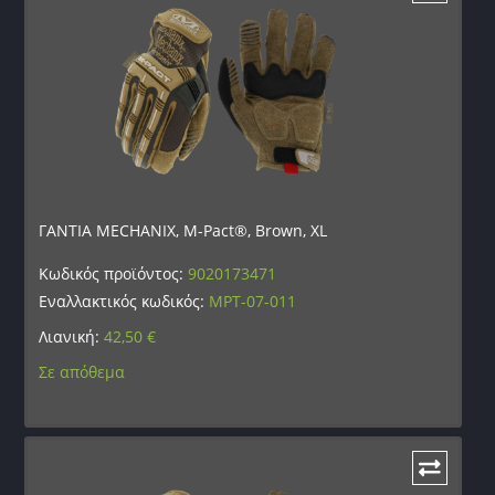
ΓΑΝΤΙΑ MECHANIX, M-Pact®, Brown, XL
Κωδικός προϊόντος:
9020173471
Εναλλακτικός κωδικός:
MPT-07-011
Λιανική:
42,50
€
Σε απόθεμα