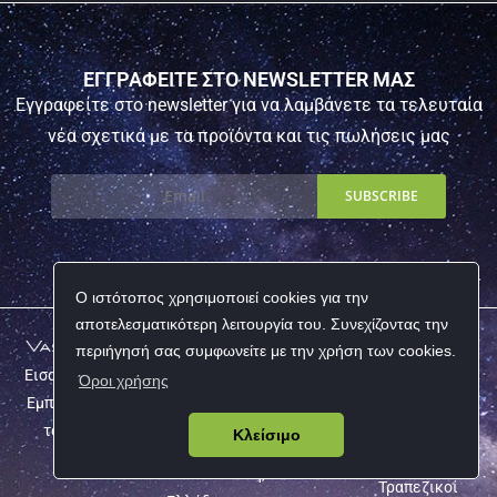
ΕΓΓΡΑΦΕΙΤΕ ΣΤΟ NEWSLETTER ΜΑΣ
Εγγραφείτε στο newsletter για να λαμβάνετε τα τελευταία
νέα σχετικά με τα προϊόντα και τις πωλήσεις μας
Ο ιστότοπος χρησιμοποιεί cookies για την
αποτελεσματικότερη λειτουργία του. Συνεχίζοντας την
περιήγησή σας συμφωνείτε με την χρήση των cookies.
Επικοινω
Follow Us
Πληροφο
Εισαγωγές –
Όροι χρήσης
νία
ρίες
Εμπόριο από
Βάκχου 1,
Εταιρεία
το 1954
Κλείσιμο
Τ.Κ. 54629,
Εγγραφή
Θεσσαλονίκη,
Τραπεζικοί