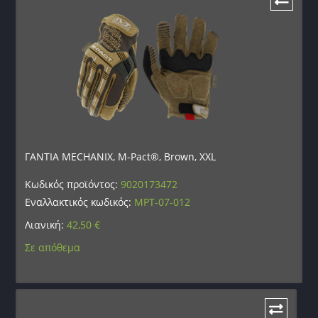
ΓΑΝΤΙΑ MECHANIX, M-Pact®, Brown, XXL
Κωδικός προϊόντος:
9020173472
Εναλλακτικός κωδικός:
MPT-07-012
Λιανική:
42,50
€
Σε απόθεμα