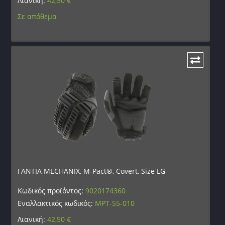
Λιανική:
42,50
€
Σε απόθεμα
ΓΑΝΤΙΑ MECHANIX, M-Pact®, Covert, Size LG
Κωδικός προϊόντος:
9020174360
Εναλλακτικός κωδικός:
MPT-55-010
Λιανική:
42,50
€