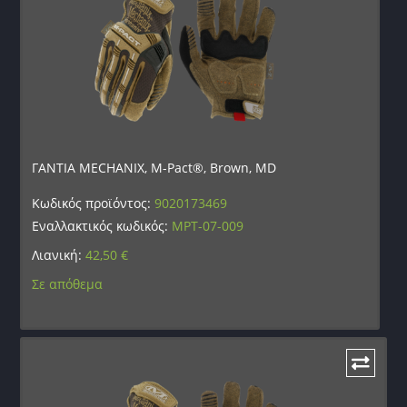
ΓΑΝΤΙΑ MECHANIX, M-Pact®, Brown, MD
Κωδικός προϊόντος:
9020173469
Εναλλακτικός κωδικός:
MPT-07-009
Λιανική:
42,50
€
Σε απόθεμα