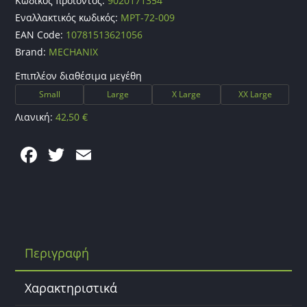
Κωδικός προϊόντος:
9020171354
Εναλλακτικός κωδικός:
MPT-72-009
EAN Code:
10781513621056
Brand:
MECHANIX
Επιπλέον διαθέσιμα μεγέθη
Small
Large
X Large
XX Large
Λιανική:
42,50
€
F
T
E
a
w
m
c
itt
ai
e
er
l
b
Περιγραφή
o
o
Χαρακτηριστικά