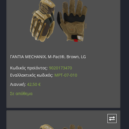
ΓΑΝΤΙΑ MECHANIX, M-Pact®, Brown, LG
Κωδικός προϊόντος:
9020173470
Εναλλακτικός κωδικός:
MPT-07-010
Λιανική:
42,50
€
Σε απόθεμα