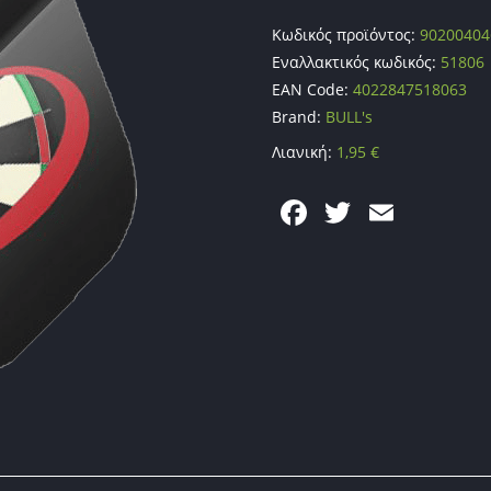
Κωδικός προϊόντος:
90200404
Εναλλακτικός κωδικός:
51806
EAN Code:
4022847518063
Brand:
BULL's
Λιανική:
1,95
€
F
T
E
a
w
m
c
itt
ai
e
er
l
b
o
o
k