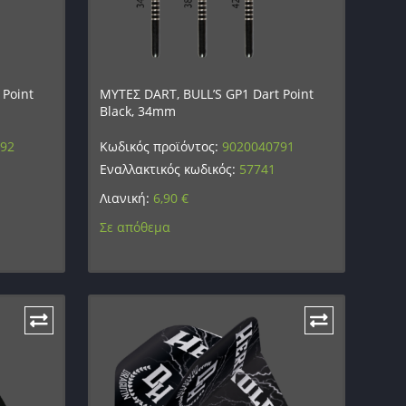
 Point
ΜΥΤΕΣ DART, BULL’S GP1 Dart Point
Black, 34mm
792
Κωδικός προϊόντος:
9020040791
Εναλλακτικός κωδικός:
57741
Λιανική:
6,90
€
Σε απόθεμα