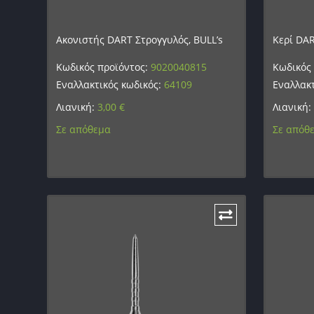
Ακονιστής DART Στρογγυλός, BULL’s
Κερί DAR
Κωδικός προϊόντος:
9020040815
Κωδικός
Εναλλακτικός κωδικός:
64109
Εναλλακτ
Λιανική:
3,00
€
Λιανική:
Σε απόθεμα
Σε απόθ