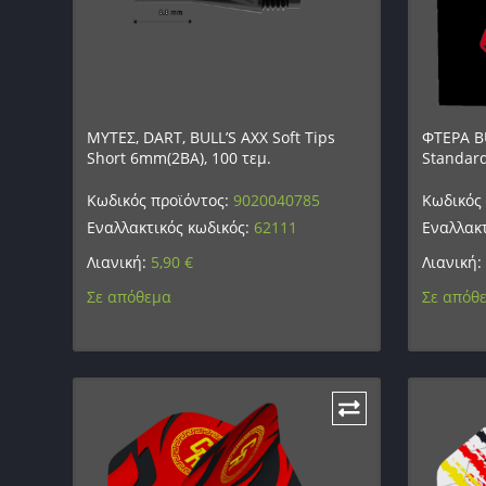
ΜΥΤΕΣ, DART, BULL’S AXX Soft Tips
ΦΤΕΡΑ BU
Short 6mm(2BA), 100 τεμ.
Standar
Κωδικός προϊόντος:
9020040785
Κωδικός
Εναλλακτικός κωδικός:
62111
Εναλλακτ
Λιανική:
5,90
€
Λιανική:
Σε απόθεμα
Σε απόθ