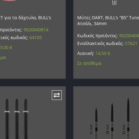
T για τα δάχτυλα, BULL’s
Μύτες DART, BULL’s “B5” Tune
Ατσάλι, 34mm
 προϊόντος:
9020040814
Κωδικός προϊόντος:
9020040
ικός κωδικός:
64105
Εναλλακτικός κωδικός:
57621
3,00
€
Λιανική:
14,50
€
εμα
Σε απόθεμα