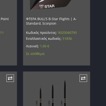
 Point
ΦΤΕΡΑ BULL’S B-Star Flights | A-
Standard, Scorpion
111
Κωδικός προϊόντος:
9020040795
Εναλλακτικός κωδικός:
51836
Λιανική:
1,90
€
Σε απόθεμα