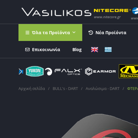
Όλα τα Προϊόντα
Νέα Προϊόντα
Επικοινωνία
Blog
Αρχική σελίδα
/
BULL's - DART
/
Αναλώσιμα - DART
/
ΦΤΕΡΑ