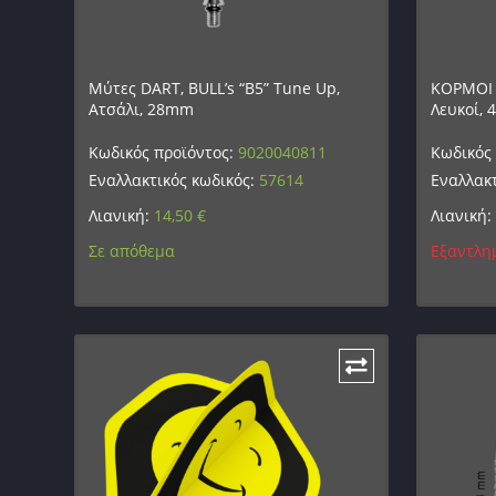
Μύτες DART, BULL’s “B5” Tune Up,
ΚΟΡΜΟΙ D
Ατσάλι, 28mm
Λευκοί,
Κωδικός προϊόντος:
9020040811
Κωδικός
Εναλλακτικός κωδικός:
57614
Εναλλακτ
Λιανική:
14,50
€
Λιανική:
Σε απόθεμα
Εξαντλη