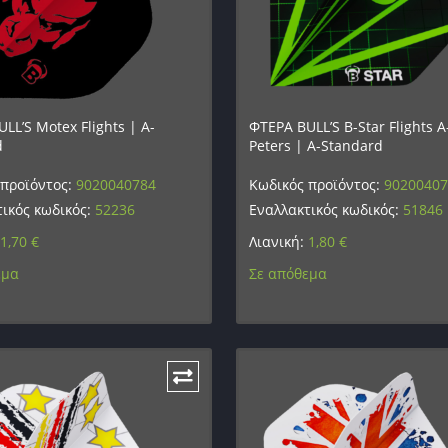
LL’S Motex Flights | A-
ΦΤΕΡΑ BULL’S B-Star Flights A
d
Peters | A-Standard
 προϊόντος:
9020040784
Κωδικός προϊόντος:
9020040
ικός κωδικός:
52236
Εναλλακτικός κωδικός:
51846
1,70
€
Λιανική:
1,80
€
εμα
Σε απόθεμα