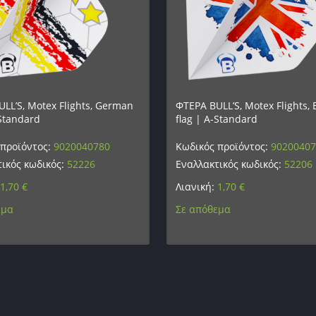
LL’S, Motex Flights, German
ΦΤΕΡΑ BULL’S, Motex Flights, 
-Standard
flag | A-Standard
 προϊόντος:
9020040780
Κωδικός προϊόντος:
9020040
ικός κωδικός:
52226
Εναλλακτικός κωδικός:
52206
1,70
€
Λιανική:
1,70
€
εμα
Σε απόθεμα