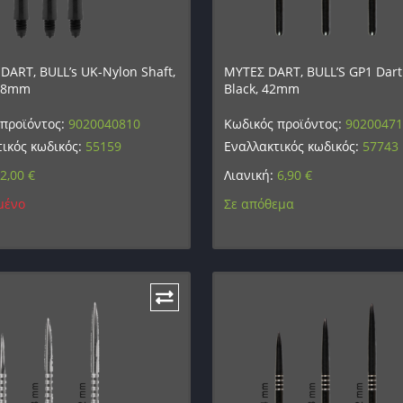
ART, BULL’s UK-Nylon Shaft,
ΜΥΤΕΣ DART, BULL’S GP1 Dart
 48mm
Black, 42mm
 προϊόντος:
9020040810
Κωδικός προϊόντος:
9020047
ικός κωδικός:
55159
Εναλλακτικός κωδικός:
57743
2,00
€
Λιανική:
6,90
€
μένο
Σε απόθεμα