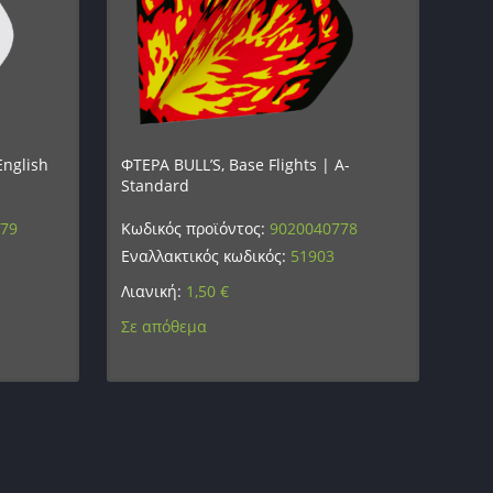
English
ΦΤΕΡΑ BULL’S, Base Flights | A-
Standard
779
Κωδικός προϊόντος:
9020040778
Εναλλακτικός κωδικός:
51903
Λιανική:
1,50
€
Σε απόθεμα