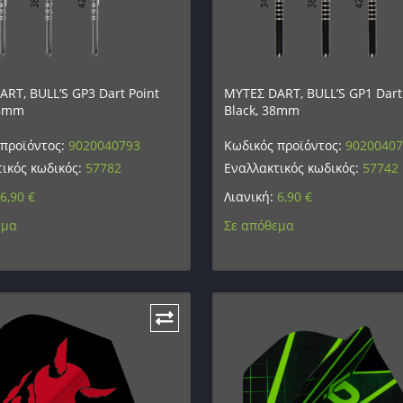
RT, BULL’S GP3 Dart Point
ΜΥΤΕΣ DART, BULL’S GP1 Dart
38mm
Black, 38mm
 προϊόντος:
9020040793
Κωδικός προϊόντος:
9020040
ικός κωδικός:
57782
Εναλλακτικός κωδικός:
57742
6,90
€
Λιανική:
6,90
€
εμα
Σε απόθεμα