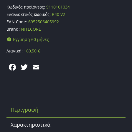
Κωδικός προϊόντος:
9110101034
Εναλλακτικός κωδικός:
R40 V2
EAN Code:
6952506405992
Brand:
NITECORE
Εγγύηση 60 μήνες
Λιανική:
169,50
€
F
T
E
a
w
m
c
itt
ai
e
er
l
b
Περιγραφή
o
o
Χαρακτηριστικά