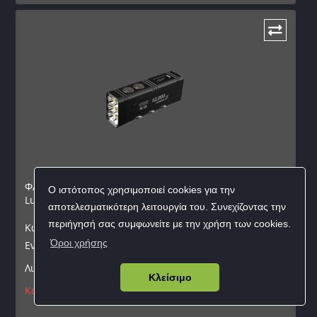
ΦΑΚΟΣ LED NITECORE Tiny Monster TM12k, 12000
Ο ιστότοπος χρησιμοποιεί cookies για την
Lumens
αποτελεσματικότερη λειτουργία του. Συνεχίζοντας την
περιήγησή σας συμφωνείτε με την χρήση των cookies.
Κωδικός προϊόντος:
9110101255
Όροι χρήσης
Εναλλακτικός κωδικός:
TM12K
Λιανική:
295,00
€
Κλείσιμο
Κατηργημένο