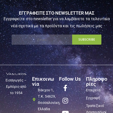
ΕΓΓΡΑΦΕΙΤΕ ΣΤΟ NEWSLETTER ΜΑΣ
Εγγραφείτε στο newsletter για να λαμβάνετε τα τελευταία
νέα σχετικά με τα προϊόντα και τις πωλήσεις μας
Επικοινω
Follow Us
Πληροφο
Εισαγωγές –
νία
ρίες
Εμπόριο από
Βάκχου 1,
Εταιρεία
το 1954
Τ.Κ. 54629,
Εγγραφή
Θεσσαλονίκη,
Τραπεζικοί
Ελλάδα
Λογαριασμοί