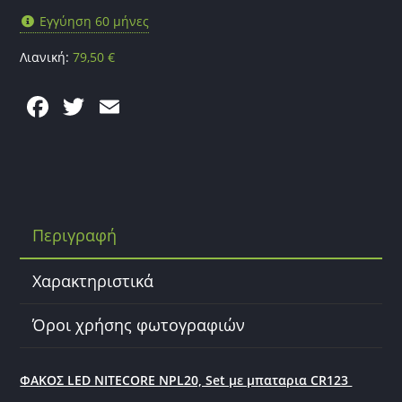
Εγγύηση 60 μήνες
Λιανική:
79,50
€
F
T
E
a
w
m
c
itt
ai
e
er
l
b
Περιγραφή
o
o
Χαρακτηριστικά
k
Όροι χρήσης φωτογραφιών
ΦΑΚΟΣ LED NITECORE NPL20, Set με μπαταρια CR123