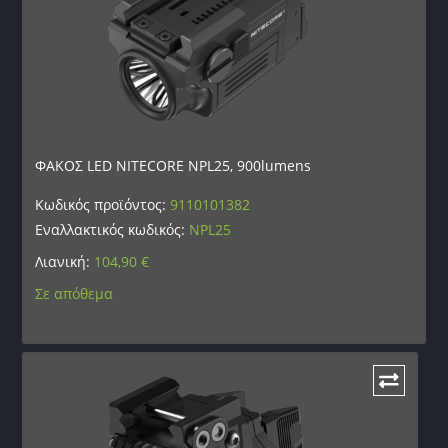
ΦΑΚΟΣ LED NITECORE NPL25, 900lumens
Κωδικός προϊόντος:
9110101382
Εναλλακτικός κωδικός:
NPL25
Λιανική:
104,90
€
Σε απόθεμα