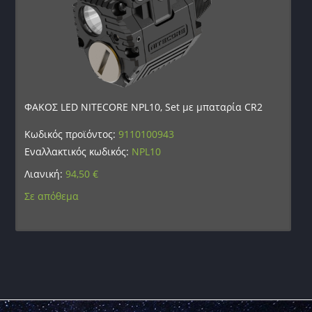
ΦΑΚΟΣ LED NITECORE NPL10, Set με μπαταρία CR2
Κωδικός προϊόντος:
9110100943
Εναλλακτικός κωδικός:
NPL10
Λιανική:
94,50
€
Σε απόθεμα