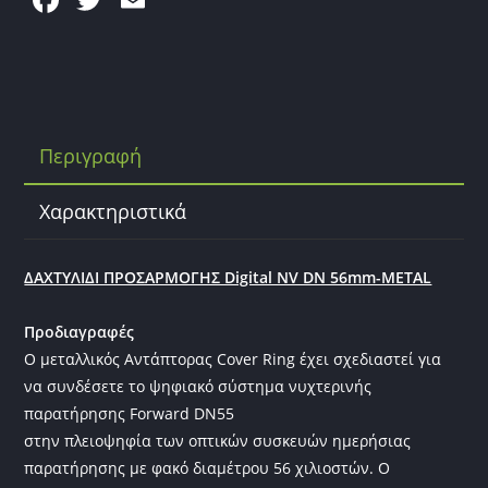
a
w
m
c
itt
ai
e
er
l
b
Περιγραφή
o
o
Χαρακτηριστικά
k
ΔΑΧΤΥΛΙΔΙ ΠΡΟΣΑΡΜΟΓΗΣ Digital NV DN 56mm-METAL
Προδιαγραφές
Ο μεταλλικός Αντάπτορας Cover Ring έχει σχεδιαστεί για
να συνδέσετε το ψηφιακό σύστημα νυχτερινής
παρατήρησης Forward DN55
στην πλειοψηφία των οπτικών συσκευών ημερήσιας
παρατήρησης με φακό διαμέτρου 56 χιλιοστών. Ο