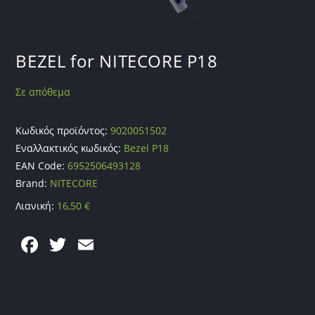
BEZEL for NITECORE P18
Σε απόθεμα
Κωδικός προϊόντος:
9020051502
Εναλλακτικός κωδικός:
Bezel P18
EAN Code:
6952506493128
Brand:
NITECORE
Λιανική:
16,50
€
F
T
E
a
w
m
c
itt
ai
e
er
l