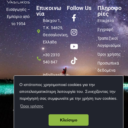
Επικοινω
Follow Us
Πληροφο
Εισαγωγές –
νία
ρίες
Εμπόριο από
Βάκχου 1,
Εταιρεία
το 1954
Τ.Κ. 54629,
Εγγραφή
Θεσσαλονίκη,
Τραπεζικοί
Ελλάδα
Λογαριασμοί
Όροι χρήσης
+30 2310
540 847
Προσωπικά
δεδομένα
info@vasilikos-
import.gr
Ο ιστότοπος χρησιμοποιεί cookies για την
αποτελεσματικότερη λειτουργία του. Συνεχίζοντας την
περιήγησή σας συμφωνείτε με την χρήση των cookies.
Όροι χρήσης
Copyright © 2026 Vasilikos Import | All rights reserved
Κλείσιμο