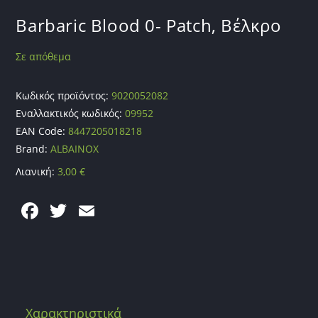
Barbaric Blood 0- Patch, Βέλκρο
Σε απόθεμα
Κωδικός προϊόντος:
9020052082
Εναλλακτικός κωδικός:
09952
EAN Code:
8447205018218
Brand:
ALBAINOX
Λιανική:
3,00
€
F
T
E
a
w
m
c
itt
ai
e
er
l
b
Χαρακτηριστικά