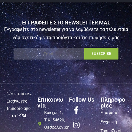
ΕΓΓΡΑΦΕΙΤΕ ΣΤΟ NEWSLETTER ΜΑΣ
Εγγραφείτε στο newsletter για να λαμβάνετε τα τελευταία
νέα σχετικά με τα προϊόντα και τις πωλήσεις μας
Επικοινω
Follow Us
Πληροφο
Εισαγωγές –
νία
ρίες
Εμπόριο από
Βάκχου 1,
Εταιρεία
το 1954
Τ.Κ. 54629,
Εγγραφή
Θεσσαλονίκη,
Τραπεζικοί