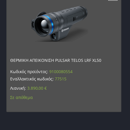
ΘΕΡΜΙΚΗ ΑΠΕΙΚΟΝΙΣΗ PULSAR TELOS LRF XL50
Κωδικός προϊόντος:
9100080554
Εναλλακτικός κωδικός:
77515
Λιανική:
3.890,00
€
Σε απόθεμα