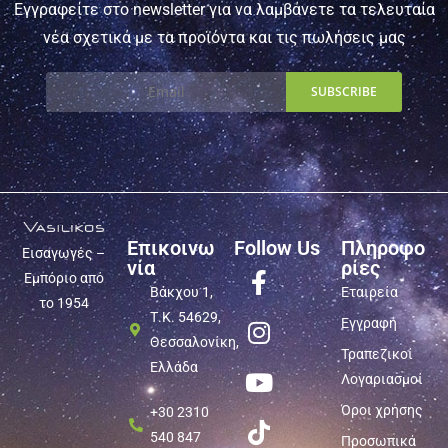
Εγγραφείτε στο newsletter για να λαμβάνετε τα τελευταία
νέα σχετικά με τα προϊόντα και τις πωλήσεις μας
Επικοινω
Follow Us
Πληροφο
Εισαγωγές –
νία
ρίες
Εμπόριο από
Βάκχου 1,
Εταιρεία
το 1954
Τ.Κ. 54629,
Εγγραφή
Θεσσαλονίκη,
Τραπεζικοί
Ελλάδα
Λογαριασμοί
Όροι χρήσης
+30 2310
540 847
Προσωπικά