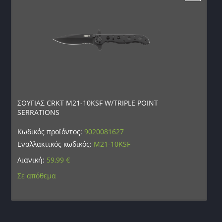
ΣΟΥΓΙΑΣ CRKT M21-10KSF W/TRIPLE POINT
SERRATIONS
Κωδικός προϊόντος:
9020081627
Εναλλακτικός κωδικός:
M21-10KSF
Λιανική:
59,99
€
Σε απόθεμα