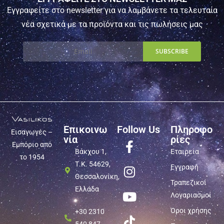
Εγγραφείτε στο newsletter για να λαμβάνετε τα τελευταία
νέα σχετικά με τα προϊόντα και τις πωλήσεις μας
Επικοινω
Follow Us
Πληροφο
Εισαγωγές –
νία
ρίες
Εμπόριο από
Βάκχου 1,
Εταιρεία
το 1954
Τ.Κ. 54629,
Εγγραφή
Θεσσαλονίκη,
Τραπεζικοί
Ελλάδα
Λογαριασμοί
Όροι χρήσης
+30 2310
540 847