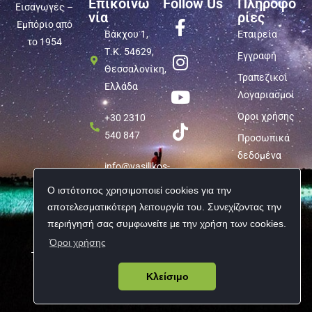
Επικοινω
Follow Us
Πληροφο
Εισαγωγές –
νία
ρίες
Εμπόριο από
Βάκχου 1,
Εταιρεία
το 1954
Τ.Κ. 54629,
Εγγραφή
Θεσσαλονίκη,
Τραπεζικοί
Ελλάδα
Λογαριασμοί
Όροι χρήσης
+30 2310
540 847
Προσωπικά
δεδομένα
info@vasilikos-
import.gr
Ο ιστότοπος χρησιμοποιεί cookies για την
αποτελεσματικότερη λειτουργία του. Συνεχίζοντας την
περιήγησή σας συμφωνείτε με την χρήση των cookies.
Όροι χρήσης
Copyright © 2026 Vasilikos Import | All rights reserved
Κλείσιμο