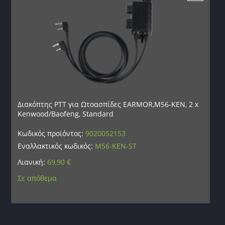
Διακόπτης PTT για Ωτοασπίδες EARMOR,M56-KEN, 2 x
Kenwood/Baofeng, Standard
Κωδικός προϊόντος:
9020052153
Εναλλακτικός κωδικός:
M56-KEN-ST
Λιανική:
69,90
€
Σε απόθεμα