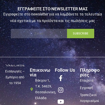
ΕΓΓΡΑΦΕΙΤΕ ΣΤΟ NEWSLETTER ΜΑΣ
Εγγραφείτε στο newsletter για να λαμβάνετε τα τελευταία
νέα σχετικά με τα προϊόντα και τις πωλήσεις μας
Επικοινω
Follow Us
Πληροφο
Εισαγωγές –
νία
ρίες
Εμπόριο από
Βάκχου 1,
Εταιρεία
το 1954
Τ.Κ. 54629,
Εγγραφή
Θεσσαλονίκη,
Τραπεζικοί
Ελλάδα
Λογαριασμοί