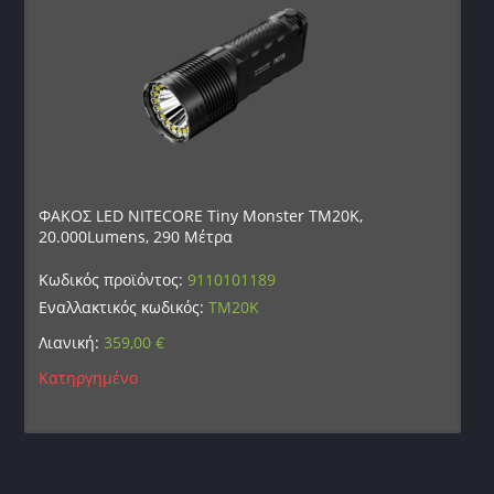
ΦΑΚΟΣ LED NITECORE Tiny Monster TM20K,
20.000Lumens, 290 Μέτρα
Κωδικός προϊόντος:
9110101189
Εναλλακτικός κωδικός:
TM20K
Λιανική:
359,00
€
Κατηργημένο