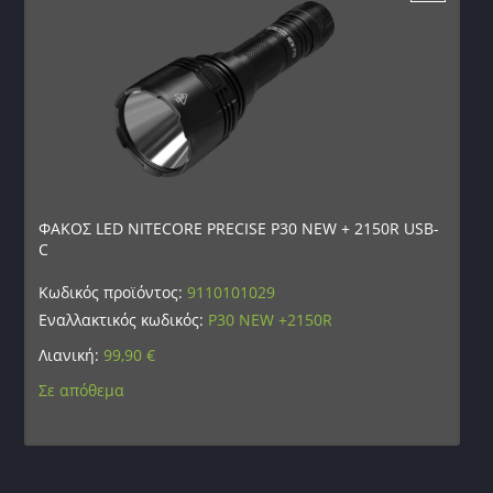
ΦΑΚΟΣ LED NITECORE PRECISE P30 NEW + 2150R USB-
C
Κωδικός προϊόντος:
9110101029
Εναλλακτικός κωδικός:
P30 NEW +2150R
Λιανική:
99,90
€
Σε απόθεμα