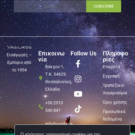
Επικοινω
Follow Us
Πληροφο
Εισαγωγές –
νία
ρίες
Εμπόριο από
Βάκχου 1,
Εταιρεία
το 1954
Τ.Κ. 54629,
Εγγραφή
Θεσσαλονίκη,
Τραπεζικοί
Ελλάδα
Λογαριασμοί
Όροι χρήσης
+30 2310
540 847
Προσωπικά
δεδομένα
info@vasilikos-
import.gr
Ο ιστότοπος χρησιμοποιεί cookies για την