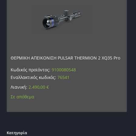
ΘΕΡΜΙΚΗ ΑΠΕΙΚΟΝΙΣΗ PULSAR THERMION 2 XQ35 Pro
Κωδικός προϊόντος:
9100080548
Εναλλακτικός κωδικός:
76541
Λιανική:
2.490,00
€
Σε απόθεμα
Κατηγορία