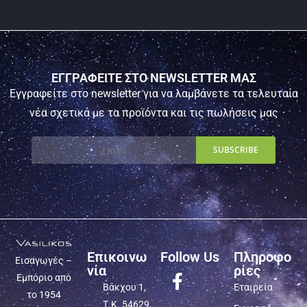
ΕΓΓΡΑΦΕΙΤΕ ΣΤΟ NEWSLETTER ΜΑΣ
Εγγραφείτε στο newsletter για να λαμβάνετε τα τελευταία
νέα σχετικά με τα προϊόντα και τις πωλήσεις μας
Επικοινω
Follow Us
Πληροφο
Εισαγωγές –
νία
ρίες
Εμπόριο από
Βάκχου 1,
Εταιρεία
το 1954
Τ.Κ. 54629,