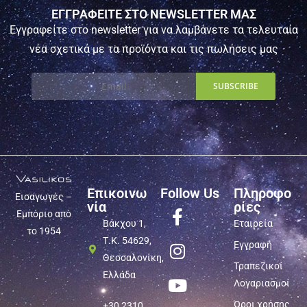
ΕΓΓΡΑΦΕΙΤΕ ΣΤΟ NEWSLETTER ΜΑΣ
Εγγραφείτε στο newsletter για να λαμβάνετε τα τελευταία
νέα σχετικά με τα προϊόντα και τις πωλήσεις μας
Επικοινω
Follow Us
Πληροφο
Εισαγωγές –
νία
ρίες
Εμπόριο από
Βάκχου 1,
Εταιρεία
το 1954
Τ.Κ. 54629,
Εγγραφή
Θεσσαλονίκη,
Τραπεζικοί
Ελλάδα
Λογαριασμοί
Όροι χρήσης
+30 2310