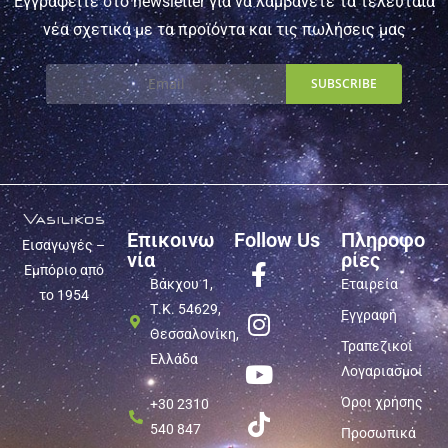
Εγγραφείτε στο newsletter για να λαμβάνετε τα τελευταία
νέα σχετικά με τα προϊόντα και τις πωλήσεις μας
Επικοινω
Follow Us
Πληροφο
Εισαγωγές –
νία
ρίες
Εμπόριο από
Βάκχου 1,
Εταιρεία
το 1954
Τ.Κ. 54629,
Εγγραφή
Θεσσαλονίκη,
Τραπεζικοί
Ελλάδα
Λογαριασμοί
Όροι χρήσης
+30 2310
540 847
Προσωπικά