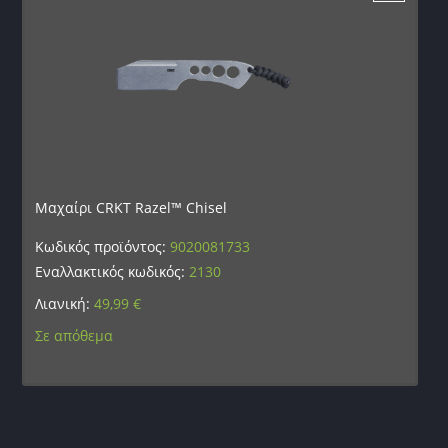
Μαχαίρι CRKT Razel™ Chisel
Κωδικός προϊόντος:
9020081733
Εναλλακτικός κωδικός:
2130
Λιανική:
49,99
€
Σε απόθεμα