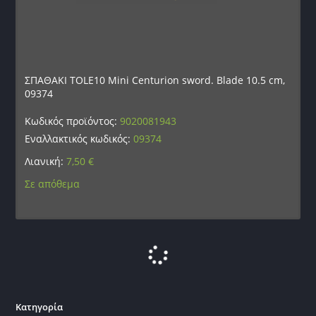
ΣΠΑΘΑΚΙ TOLE10 Mini Centurion sword. Blade 10.5 cm,
09374
Κωδικός προϊόντος:
9020081943
Εναλλακτικός κωδικός:
09374
Λιανική:
7,50
€
Σε απόθεμα