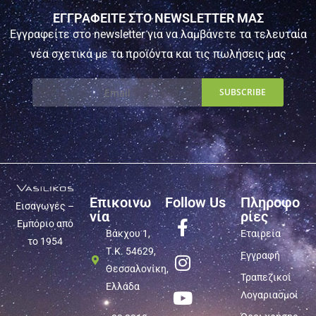
Μαχαίρια
Σουγιάδες
Χρώμα
Μέγεθος λεπίδας, mm
Πάχος λεπίδας, mm
Μήκος λαβής, mm
Τύπος ατσαλιού
ΕΓΓΡΑΦΕΙΤΕ ΣΤΟ NEWSLETTER ΜΑΣ
Εγγραφείτε στο newsletter για να λαμβάνετε τα τελευταία