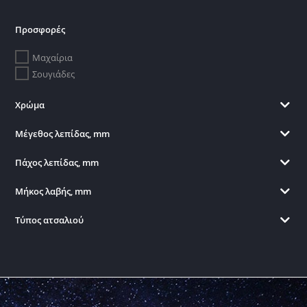
ΣΠΑΘΑΚΙ TOLE10 Mini Viking sword. Blade 10.5 cm,
09373
Κωδικός προϊόντος:
9020081942
Εναλλακτικός κωδικός:
09373
Λιανική:
7,50
€
Σε απόθεμα
Κατηγορία
Προσφορές