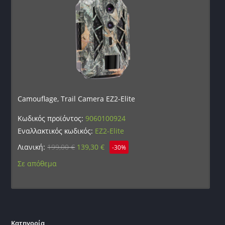
Camouflage, Trail Camera EZ2-Elite
Κωδικός προϊόντος:
9060100924
Εναλλακτικός κωδικός:
EZ2-Elite
Λιανική:
199,00
€
139,30
€
-30%
Σε απόθεμα
Κατηγορία