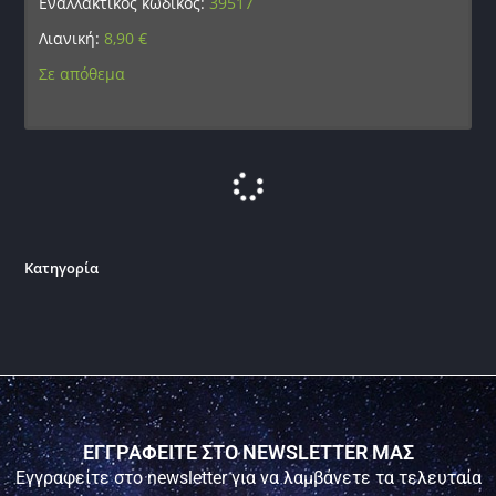
Εναλλακτικός κωδικός:
39517
Λιανική:
8,90
€
Σε απόθεμα
ΦΙΓΟΥΡΑ ΔΙΑΚΟΣΜΗΤΙΚΟ TOLE10 Morning star resin
white Templar. 12cm, 39511
Κωδικός προϊόντος:
9020052134