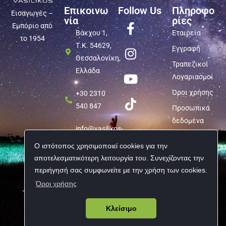
Επικοινω
Follow Us
Πληροφο
Εισαγωγές –
νία
ρίες
Εμπόριο από
Βάκχου 1,
Εταιρεία
το 1954
Τ.Κ. 54629,
Εγγραφή
Θεσσαλονίκη,
Τραπεζικοί
Ελλάδα
Λογαριασμοί
Όροι χρήσης
+30 2310
540 847
Προσωπικά
δεδομένα
info@vasilikos-
import.gr
Ο ιστότοπος χρησιμοποιεί cookies για την
αποτελεσματικότερη λειτουργία του. Συνεχίζοντας την
περιήγησή σας συμφωνείτε με την χρήση των cookies.
Όροι χρήσης
Copyright © 2026 Vasilikos Import | All rights reserved
Κλείσιμο