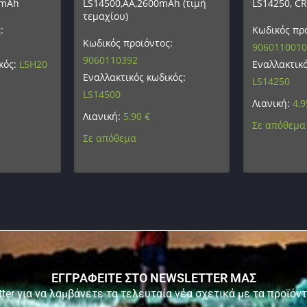
0mAh
LS14500,AA,2600mAh (τιμή
LS14250, C
τεμαχίου)
:
Κωδικός προ
Κωδικός προϊόντος:
9060110010
9060110392
κός:
LSH20
Εναλλακτικό
Εναλλακτικός κωδικός:
LS14250
LS14500
Λιανική:
4,
Λιανική:
5,90
€
Σε απόθεμα
Σε απόθεμα
ΕΓΓΡΑΦΕΙΤΕ ΣΤΟ NEWSLETTER ΜΑΣ
ter για να λαμβάνετε τα τελευταία νέα σχετικά με τα προϊόν