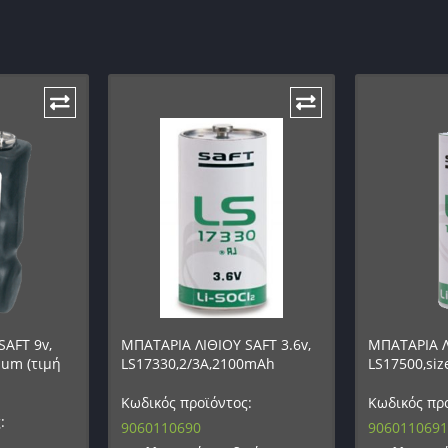
SAFT 9v,
ΜΠΑΤΑΡΙΑ ΛΙΘΙΟΥ SAFT 3.6v,
ΜΠΑΤΑΡΙΑ ΛΙ
hium (τιμή
LS17330,2/3A,2100mAh
LS17500,si
Κωδικός προϊόντος:
Κωδικός προ
:
9060110690
9060110691