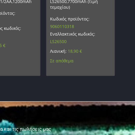
R1/2AA,1200mAh
LS26500,7700mAh (τιμή
τεμαχίου)
ϊόντος:
Κωδικός προϊόντος:
9060110318
ς κωδικός:
Εναλλακτικός κωδικός:
LS26500
95
€
Λιανική:
18,90
€
Σε απόθεμα
τα και τις πωλήσεις μας