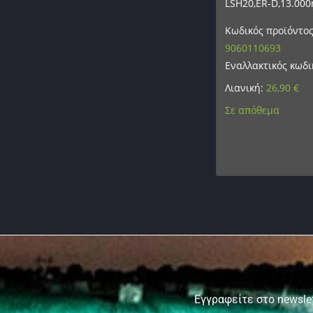
LSH20,ER-D,13.00
Κωδικός προϊόντος
9060110693
Εναλλακτικός κωδι
Λιανική:
26,90
€
Σε απόθεμα
Εγγραφείτε στο newslet