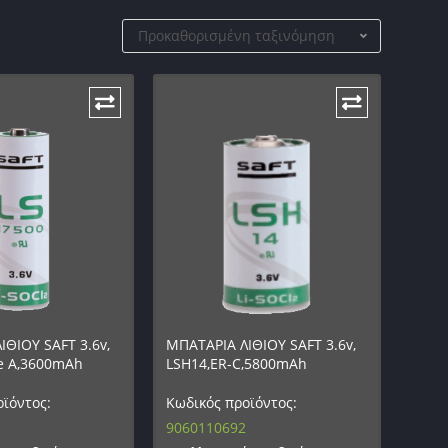
Προκαθορισμένη ταξινόμηση
ΘΙΟΥ SAFT 3.6v,
ΜΠΑΤΑΡΙΑ ΛΙΘΙΟΥ SAFT 3.6v,
ze A,3600mAh
LSH14,ER-C,5800mAh
ϊόντος:
Κωδικός προϊόντος:
9060110692