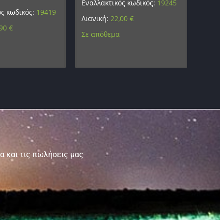
Εναλλακτικός κωδικός:
19245
ός κωδικός:
19419
Λιανική:
22,00
€
,90
€
Σε απόθεμα
τα και τις πωλήσεις μας