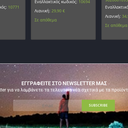
Εναλλακτικός κωδικός:
10694
κός:
10771
Εναλλακτικ
Λιανική:
29,90
€
Λιανική:
34
Σε απόθεμα
Σε απόθεμα
ΕΓΓΡΑΦΕΙΤΕ ΣΤΟ NEWSLETTER ΜΑΣ
ter για να λαμβάνετε τα τελευταία νέα σχετικά με τα προϊόν