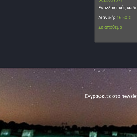
Εναλλακτικός κωδι
Λιανική:
16,50
€
Σε απόθεμα
Εγγραφείτε στο newslet