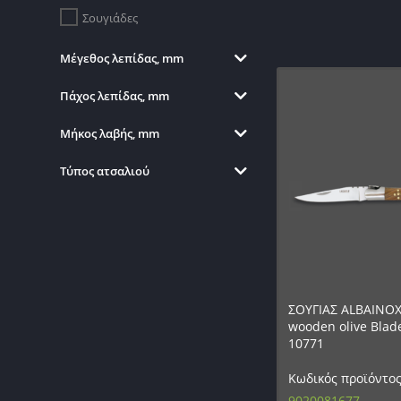
Σουγιάδες
Μέγεθος λεπίδας, mm
Πάχος λεπίδας, mm
Μήκος λαβής, mm
Τύπος ατσαλιού
ΣΟΥΓΙΑΣ ALBAINOX,
wooden olive Blade
10771
Κωδικός προϊόντος
9020081677