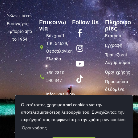
Επικοινω
Follow Us
Πληροφο
Εισαγωγές –
νία
ρίες
Εμπόριο από
Βάκχου 1,
Εταιρεία
το 1954
Τ.Κ. 54629,
Εγγραφή
Θεσσαλονίκη,
Τραπεζικοί
Ελλάδα
Λογαριασμοί
Όροι χρήσης
+30 2310
540 847
Προσωπικά
δεδομένα
info@vasilikos-
import.gr
Ο ιστότοπος χρησιμοποιεί cookies για την
αποτελεσματικότερη λειτουργία του. Συνεχίζοντας την
περιήγησή σας συμφωνείτε με την χρήση των cookies.
Όροι χρήσης