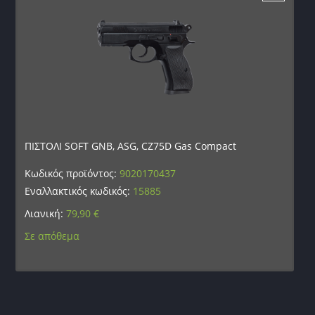
ΠΙΣΤΟΛΙ SOFT GNB, ASG, CZ75D Gas Compact
Κωδικός προϊόντος:
9020170437
Εναλλακτικός κωδικός:
15885
Λιανική:
79,90
€
Σε απόθεμα